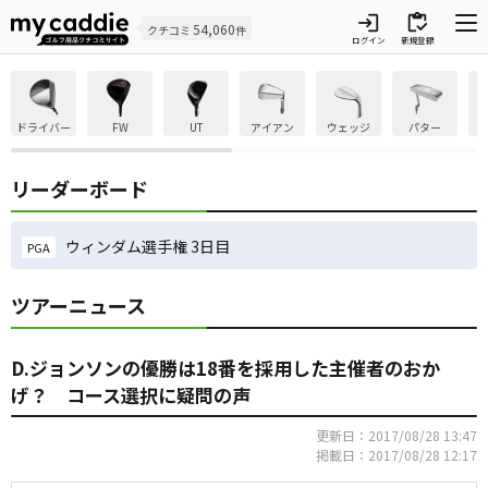
login
inventory
54,060
クチコミ
件
ログイン
新規登録
ドライバー
FW
UT
アイアン
ウェッジ
パター
リーダーボード
ウィンダム選手権 3日目
PGA
ツアーニュース
D.ジョンソンの優勝は18番を採用した主催者のおか
げ？ コース選択に疑問の声
更新日：2017/08/28 13:47
掲載日：2017/08/28 12:17