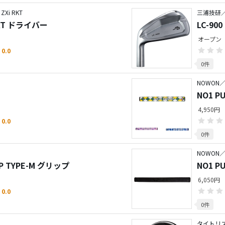
i RKT
三浦技研
KT ドライバー
LC-90
オープン
0.0
0件
NOWON／N
NO1 P
4,950円
0.0
0件
NOWON／N
IP TYPE-M グリップ
NO1 P
6,050円
0.0
0件
タイトリス