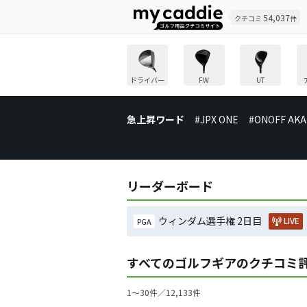
54,037
クチコミ
件
ドライバー
FW
UT
急上昇ワード
#JPX ONE
#ONOFF AKA
リーダーボード
ウィンダム選手権 2日目
LIVE
PGA
すべてのゴルフギアのクチコミ
1〜30件／12,133件