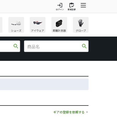
login
inventory
ログイン
新規登録
シューズ
アイウェア
距離計測器
グローブ
search
search
ギアの登録を依頼する