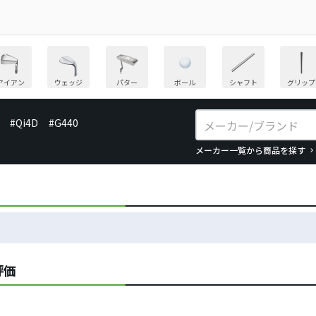
アイアン
ウェッジ
パター
ボール
シャフト
グリップ
#Qi4D
#G440
メーカー一覧から商品を探す
評価