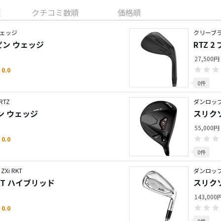
順
クチコミ数順
価格順
ェッジ
クリーブラ
スピン ウェッジ
RTZ 
27,500円
0.0
0件
TZ
ダンロップ
テン ウェッジ
スリクソ
55,000円
0.0
0件
i RKT
ダンロップ
RKT ハイブリッド
スリクソ
143,00
0.0
0件