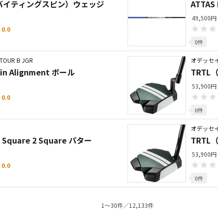
N 2（バイティングスピン）ウェッジ
ATTA
49,500円
0.0
0件
UR B JGR
オデッセイ
l-in Alignment ボール
TRTL
53,900円
0.0
0件
オデッセイ
quare 2 Square パター
TRTL
53,900円
0.0
0件
1〜30件／12,133件