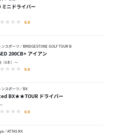
00 ミニドライバー
0.0
スポーツ／BRIDGESTONE GOLF TOUR B
GED 200CB+ アイアン
0円（6本）～
0.0
トンスポーツ／BX
ited BX★★TOUR ドライバー
円～
0.0
ya／ATTAS RX