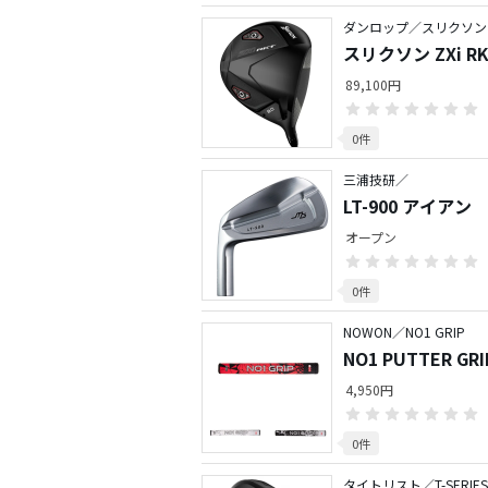
ダンロップ／スリクソン ZX
スリクソン ZXi R
89,100円
0件
三浦技研／
LT-900 アイアン
オープン
0件
NOWON／NO1 GRIP
NO1 PUTTER GR
4,950円
0件
タイトリスト／T-SERIES