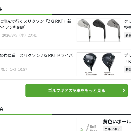
事
飛んで行くスリクソン「ZXi RKT」新
ク
アイアンも刷新
技
2026/8/5（水）23:41
新
強弾道 スリクソン ZXi RKTドライバ
ブリ
「
6/8/5（水）10:57
新
ゴルフギアの記事をもっと見る
A
黄色いボール
ゴルフギア