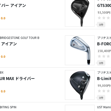
イパー アイアン
GTS3
93,500円
0.0
0件
GESTONE GOLF TOUR B
ブリヂストン
CB アイアン
B-FOR
158,40
0.0
0件
BX
ブリヂス
TOUR MAX ドライバー
B-Lim
99,000
0.0
0件
ING SPIN
UST Mami