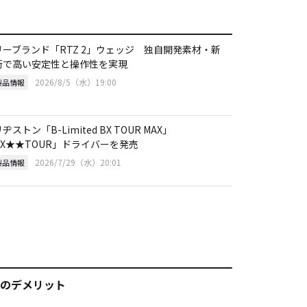
リーブランド「RTZ 2」ウェッジ 独自開発素材・新
術で高い安定性と操作性を実現
2026/8/5（水）19:00
製品情報
ヂストン「B-Limited BX TOUR MAX」
BX★★TOUR」ドライバーを発売
2026/7/29（水）20:01
製品情報
のデメリット