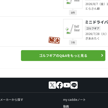
2026/8/7（金）1
とらさん爺
8件
ミニドライバ
ゴルフギア
2026/7/28（火）
ぎあおたく
7件
ゴルフギアのQ&Aをもっと見る
メーカーから探す
my caddieノート
動画