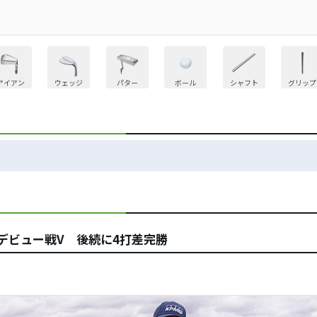
アイアン
ウェッジ
パター
ボール
シャフト
グリップ
デビュー戦V 後続に4打差完勝