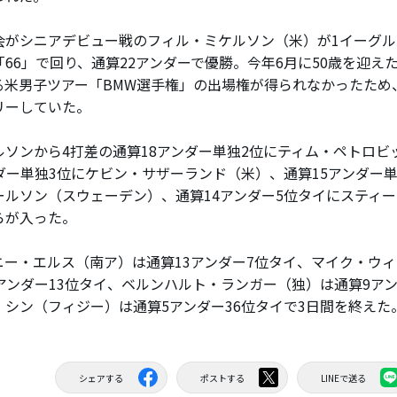
がシニアデビュー戦のフィル・ミケルソン（米）が1イーグル
「66」で回り、通算22アンダーで優勝。今年6月に50歳を迎え
る米男子ツアー「BMW選手権」の出場権が得られなかったため
リーしていた。
ソンから4打差の通算18アンダー単独2位にティム・ペトロビ
ンダー単独3位にケビン・サザーランド（米）、通算15アンダー
ールソン（スウェーデン）、通算14アンダー5位タイにスティ
らが入った。
ー・エルス（南ア）は通算13アンダー7位タイ、マイク・ウィ
1アンダー13位タイ、ベルンハルト・ランガー（独）は通算9アン
・シン（フィジー）は通算5アンダー36位タイで3日間を終えた
シェアする
ポストする
LINEで送る