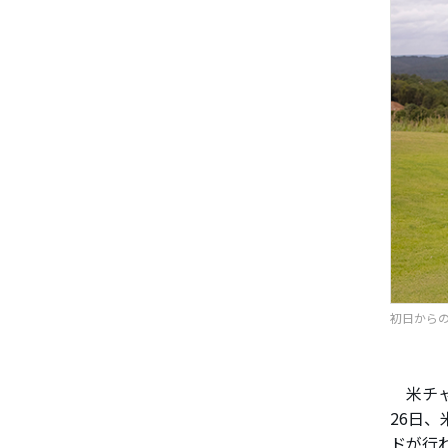
初日からの
米チャ
26日、
ドが行