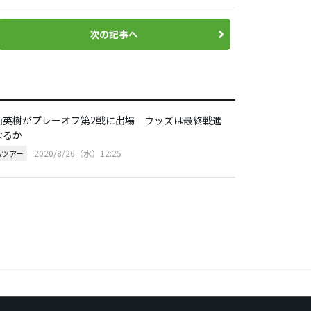
次の記事へ
山英樹がプレーオフ第2戦に出場 ウッズは最終戦進
なるか
2020/8/26（水）12:25
Aツアー