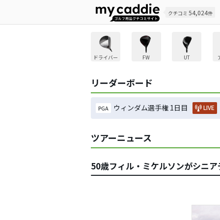
54,024
クチコミ
件
ドライバー
FW
UT
リーダーボード
ウィンダム選手権 1日目
LIVE
PGA
ツアーニュース
50歳フィル・ミケルソンがシニア