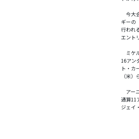
今大会
ギーの
行われ
エント
ミケル
16ア
ト・カ
（米）
アーニ
通算1
ジェイ