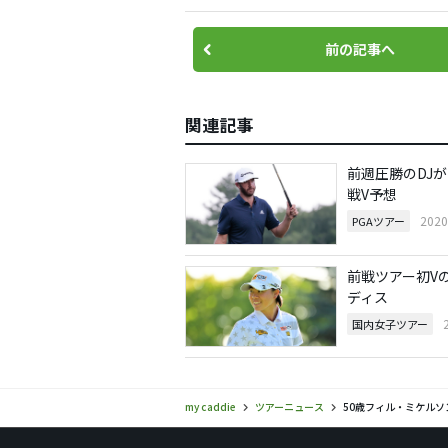
前の記事へ
関連記事
前週圧勝のDJ
戦V予想
202
PGAツアー
前戦ツアー初V
ディス
国内女子ツアー
my caddie
ツアーニュース
50歳フィル・ミケルソ