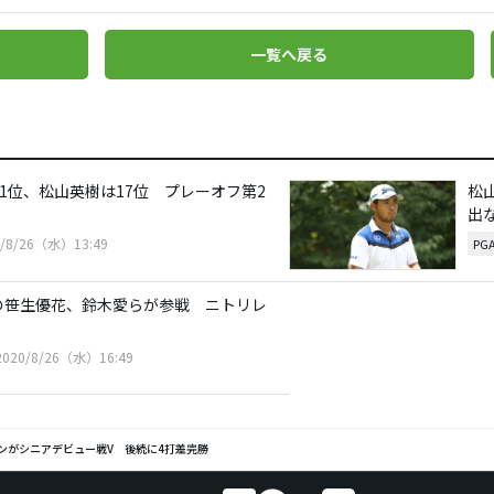
一覧へ戻る
が1位、松山英樹は17位 プレーオフ第2
松
出
0/8/26（水）13:49
PG
の笹生優花、鈴木愛らが参戦 ニトリレ
2020/8/26（水）16:49
ンがシニアデビュー戦V 後続に4打差完勝