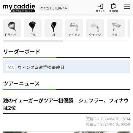
login
inventory
54,067
クチコミ
件
ログイン
新規登録
ドライバー
FW
UT
アイアン
ウェッジ
パター
リーダーボード
ウィンダム選手権 最終日
PGA
ツアーニュース
独のイェーガーがツアー初優勝 シェフラー、フィナウ
は2位
更新日：2024/04/01 15:34
掲載日：2024/04/01 09:58