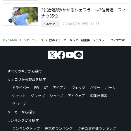
3試合連続Vかかるシェフラーは3位発進 フィ
ナウ35位
2024/3/29（金）10:35
PGAツアー
my caddie
ツアーニュース
独のイェーガーがツアー初優勝 シェフラー、フィナウは2位
すべてのギアから探す
カテゴリから製品を探す
ドライバー
FW
UT
アイアン
ウェッジ
パター
ボール
シャフト
グリップ
シューズ
アイウェア
距離計測器
グローブ
メーカーから探す
ランキングから探す
ランキングトップ
売れ筋ランキング
クチコミ評価ランキング