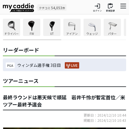
login
inventory
54,053
クチコミ
件
ログイン
新規登録
ドライバー
FW
UT
アイアン
ウェッジ
パター
リーダーボード
ウィンダム選手権 3日目
LIVE
PGA
ツアーニュース
最終ラウンドは悪天候で順延 岩井千怜が暫定首位／米
ツアー最終予選会
更新日：2024/12/10 10:44
掲載日：2024/12/10 10:43