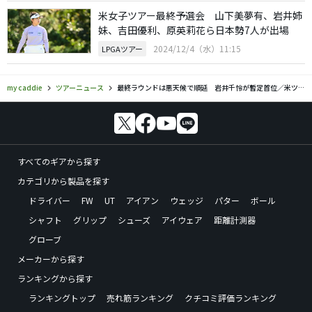
米女子ツアー最終予選会 山下美夢有、岩井姉
妹、吉田優利、原英莉花ら日本勢7人が出場
2024/12/4（水）11:15
LPGAツアー
my caddie
ツアーニュース
最終ラウンドは悪天候で順延 岩井千怜が暫定首位／米ツアー最終予選会
すべてのギアから探す
カテゴリから製品を探す
ドライバー
FW
UT
アイアン
ウェッジ
パター
ボール
シャフト
グリップ
シューズ
アイウェア
距離計測器
グローブ
メーカーから探す
ランキングから探す
ランキングトップ
売れ筋ランキング
クチコミ評価ランキング