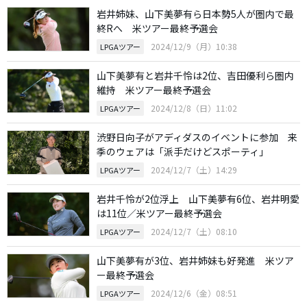
岩井姉妹、山下美夢有ら日本勢5人が圏内で最
終Rへ 米ツアー最終予選会
2024/12/9（月）10:38
LPGAツアー
山下美夢有と岩井千怜は2位、吉田優利ら圏内
維持 米ツアー最終予選会
2024/12/8（日）11:02
LPGAツアー
渋野日向子がアディダスのイベントに参加 来
季のウェアは「派手だけどスポーティ」
2024/12/7（土）14:29
LPGAツアー
岩井千怜が2位浮上 山下美夢有6位、岩井明愛
は11位／米ツアー最終予選会
2024/12/7（土）08:10
LPGAツアー
山下美夢有が3位、岩井姉妹も好発進 米ツア
ー最終予選会
2024/12/6（金）08:51
LPGAツアー