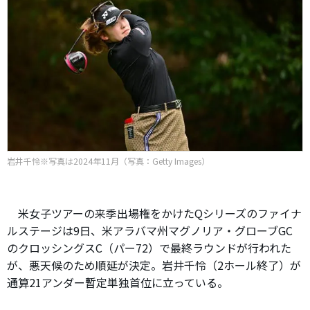
岩井千怜※写真は2024年11月（写真：Getty Images）
米女子ツアーの来季出場権をかけたQシリーズのファイナ
ルステージは9日、米アラバマ州マグノリア・グローブGC
のクロッシングスC（パー72）で最終ラウンドが行われた
が、悪天候のため順延が決定。岩井千怜（2ホール終了）が
通算21アンダー暫定単独首位に立っている。