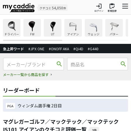
login
inventory
54,050
クチコミ
件
ログイン
新規登録
ドライバー
FW
UT
アイアン
ウェッジ
パター
急上昇ワード
#JPX ONE
#ONOFF AKA
#Qi4D
#G440
search
search
メーカー一覧から商品を探す
リーダーボード
ウィンダム選手権 2日目
PGA
マグレガーゴルフ／マックテック／マックテック
IS101 アイアンのクチコミ評価一覧
2件