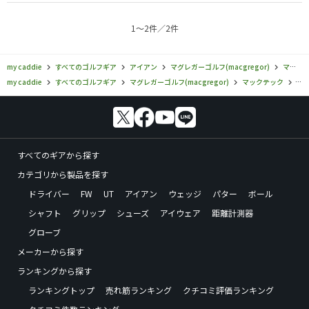
1〜2件／2件
my caddie
すべてのゴルフギア
アイアン
マグレガーゴルフ(macgregor)
マックテック
my caddie
すべてのゴルフギア
マグレガーゴルフ(macgregor)
マックテック
マ
すべてのギアから探す
カテゴリから製品を探す
ドライバー
FW
UT
アイアン
ウェッジ
パター
ボール
シャフト
グリップ
シューズ
アイウェア
距離計測器
グローブ
メーカーから探す
ランキングから探す
ランキングトップ
売れ筋ランキング
クチコミ評価ランキング