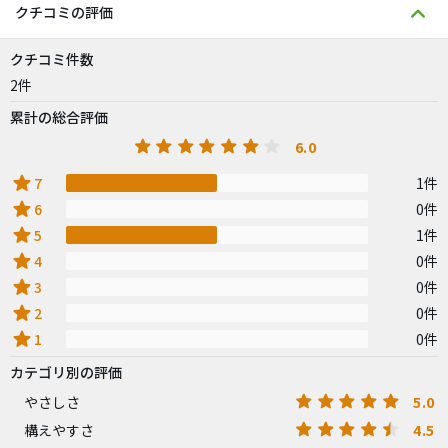
クチコミの評価
クチコミ件数
2件
累計の総合評価
6.0
star
7
1件
star
6
0件
star
5
1件
star
4
0件
star
3
0件
star
2
0件
star
1
0件
カテゴリ別の評価
5.0
やさしさ
4.5
構えやすさ