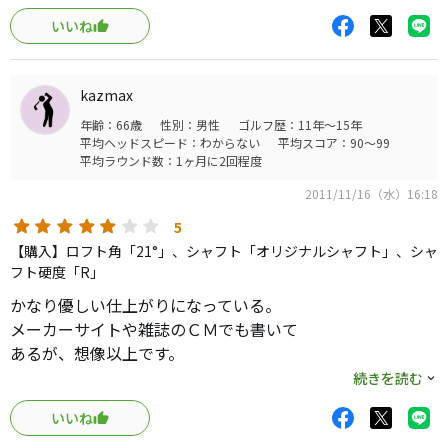
いいね
kazmax
年齢：66歳
性別：男性
ゴルフ歴：11年～15年
平均ヘッドスピード：わからない
平均スコア：90～99
平均ラウンド数：1ヶ月に2回程度
2011/11/16（水）16:18
5
【購入】ロフト角「21°」、シャフト「オリジナルシャフト」、シャ
フト硬度「R」
かなり優しい仕上がりになっている。
メーカーサイトや雑誌のＣＭでも書いて
あるが、想像以上です。
初心者にはもってこいだと思う。
続きを読む
シャフトはやはり柔らかいので、力のある
いいね
若者にはスチールのが良いかも。