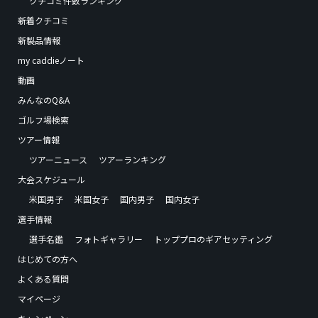
クチコミ件数ランキング
新着クチコミ
新製品情報
my caddieノート
動画
みんなのQ&A
ゴルフ場検索
ツアー情報
ツアーニュース
ツアーランキング
大会スケジュール
米国男子
米国女子
国内男子
国内女子
選手情報
選手名鑑
フォトギャラリー
トッププロのギアセッティング
はじめての方へ
よくある質問
マイページ