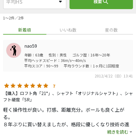
search
検索
1〜2件／2件
新着順
いいね数
星の数
nao59
年齢：63歳
性別：男性
ゴルフ歴：16年～20年
平均ヘッドスピード：36m/s～40m/s
平均スコア：90～99
平均ラウンド数：1ヶ月に1回程度
2012/4/22（日）13:41
7
【購入】ロフト角「21°」、シャフト「オリジナルシャフト」、シャ
フト硬度「SR」
軽く操作性が良い。打感、距離充分。ボールも良く上が
る。
８年ぶりに買い替えましたが、格段に優しくなり技術の進
歩を感じさせるものでした。
続きを読む