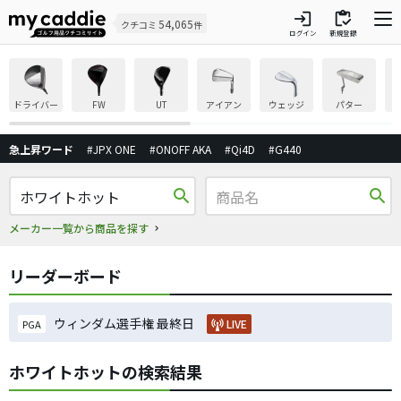
login
inventory
54,065
クチコミ
件
ログイン
新規登録
ドライバー
FW
UT
アイアン
ウェッジ
パター
急上昇ワード
#JPX ONE
#ONOFF AKA
#Qi4D
#G440
search
search
メーカー一覧から商品を探す
リーダーボード
ウィンダム選手権 最終日
LIVE
PGA
ホワイトホットの検索結果