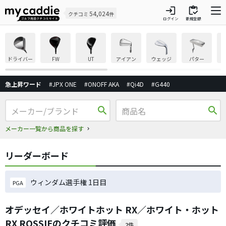
login
inventory
54,024
クチコミ
件
ログイン
新規登録
ドライバー
FW
UT
アイアン
ウェッジ
パター
急上昇ワード
#JPX ONE
#ONOFF AKA
#Qi4D
#G440
search
search
メーカー一覧から商品を探す
リーダーボード
ウィンダム選手権 1日目
PGA
オデッセイ／ホワイトホット RX／ホワイト・ホット
RX ROSSIEのクチコミ評価
2件