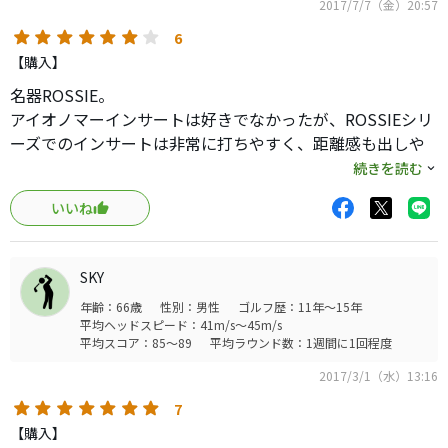
2017/7/7（金）20:57
6
【購入】
名器ROSSIE。
アイオノマーインサートは好きでなかったが、ROSSIEシリ
ーズでのインサートは非常に打ちやすく、距離感も出しや
すいと思う。
続きを読む
いいね
このRX ROSSIEの良い点はグリップにSS2.0を使っている点
だ。
SKY
カップを点で狙えるROSSIEだけど、手のロールを抑えるの
年齢：66歳
性別：男性
ゴルフ歴：11年～15年
に効果が出ていて、さらなる安定に貢献している。
平均ヘッドスピード：41m/s～45m/s
平均スコア：85～89
平均ラウンド数：1週間に1回程度
重さも結構あってしっかり打てるけど、パッティングホー
2017/3/1（水）13:16
ムランになることはほぼない。
7
いいパターだと思います。
【購入】