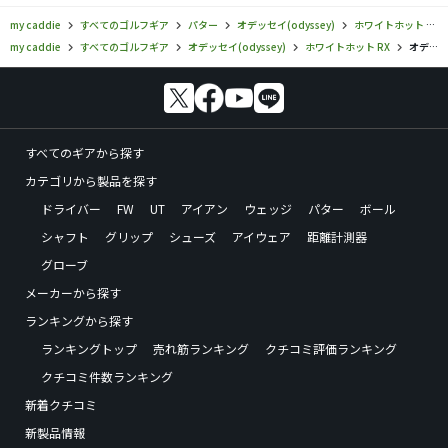
my caddie
すべてのゴルフギア
パター
オデッセイ(odyssey)
ホワイトホット RX
my caddie
すべてのゴルフギア
オデッセイ(odyssey)
ホワイトホット RX
オデッセイ／ホワイトホット RX／ホワイト・ホット RX ROSSIEの口コミ評価
すべてのギアから探す
カテゴリから製品を探す
ドライバー
FW
UT
アイアン
ウェッジ
パター
ボール
シャフト
グリップ
シューズ
アイウェア
距離計測器
グローブ
メーカーから探す
ランキングから探す
ランキングトップ
売れ筋ランキング
クチコミ評価ランキング
クチコミ件数ランキング
新着クチコミ
新製品情報