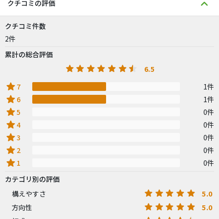
クチコミの評価
クチコミ件数
2件
累計の総合評価
6.5
star
7
1件
star
6
1件
star
5
0件
star
4
0件
star
3
0件
star
2
0件
star
1
0件
カテゴリ別の評価
5.0
構えやすさ
5.0
方向性