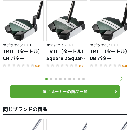
総重量が20グラム重くなっていました。20グラムでも結構
ずっしり感じます。
RXのインサートはWorksと同様なグルーブパターンです
が、金属部分がない分柔らかく感じます。
このインサートはより向上した摩擦力で早くボールを転す
ことができるとのこと。今年の夏が楽しみです。
オデッセイ／TRTL
オデッセイ／TRTL
オデッセイ／TRTL
TRTL（タートル）
TRTL（タートル）
TRTL（タートル）
CH パター
Square 2 Square
DB パター
パター
0.0
0.0
0.0
同じメーカーの商品一覧
同じブランドの商品