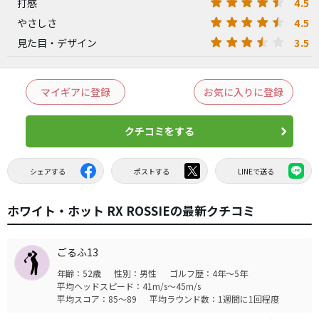
4.5
打感
4.5
やさしさ
3.5
見た目・デザイン
マイギアに登録
お気に入りに登録
クチコミをする
シェアする
ポストする
LINEで送る
ホワイト・ホット RX ROSSIEの最新クチコミ
ごるふ13
年齢：52歳
性別：男性
ゴルフ歴：4年～5年
平均ヘッドスピード：41m/s～45m/s
平均スコア：85～89
平均ラウンド数：1週間に1回程度