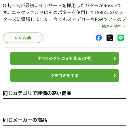
Odysseyが最初にインサートを採用したパターがRossieで
す。ニックファルドはそのパターを使用して1996年のマス
ターズに優勝しました。今でもスネデカーやPGAツアーのプ
ロが使ってるモデルです。
続きを読む
いいね
マレット型としては小顔で、ダブルベンドのシャフトとア
ライメント用の3本のラインが特徴です。
すべてのクチコミを見る (2件)
中古(Callaway US)が安くあったので買いました。私は
Rossieが好きで、このRXで3本目になります。グリップをす
べてSuper StrokeのMid Slim 2.0(50g)に変更しています。
クチコミをする
私のスウィングはLow Back Low Through。重いマレット
同じカテゴリで評価の高い商品
もいろいろ試しているのですが、私には合うものがまだあ
りません。このパターなら競技の緊張した場面でまっすぐ
打つことができます。
同じメーカーの商品
XGと比較してヘッドの形状はほとんど変わっていませんが