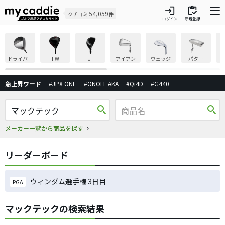
login
inventory
54,059
クチコミ
件
ログイン
新規登録
ドライバー
FW
UT
アイアン
ウェッジ
パター
急上昇ワード
#JPX ONE
#ONOFF AKA
#Qi4D
#G440
search
search
メーカー一覧から商品を探す
リーダーボード
ウィンダム選手権 3日目
PGA
マックテックの検索結果