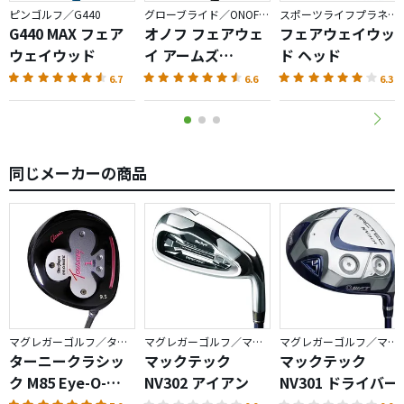
ピンゴルフ／G440
グローブライド／ONOFF AKA
スポーツライフプラネッツ／RODDIO
G440 MAX フェア
オノフ フェアウェ
フェアウェイウッ
ウェイウッド
イ アームズ
ド ヘッド
AKA（2026）
6.7
6.6
6.3
同じメーカーの商品
マグレガーゴルフ／ターニー
マグレガーゴルフ／マックテック
マグレガーゴルフ／マックテック
ターニークラシッ
マックテック
マックテック
ク M85 Eye-O-
NV302 アイアン
NV301 ドライバー