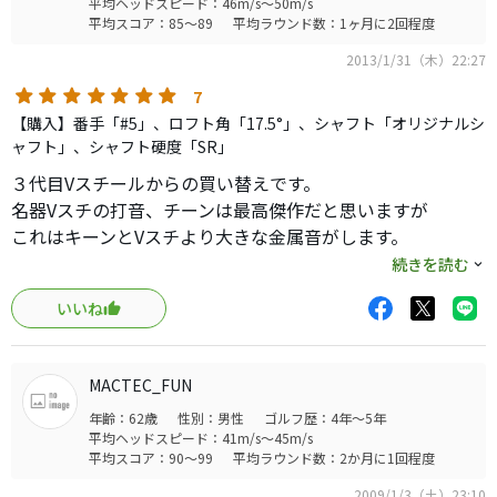
平均ヘッドスピード：46m/s～50m/s
平均スコア：85～89
平均ラウンド数：1ヶ月に2回程度
2013/1/31（木）22:27
7
【購入】番手「#5」、ロフト角「17.5°」、シャフト「オリジナルシ
ャフト」、シャフト硬度「SR」
３代目Vスチールからの買い替えです。
名器Vスチの打音、チーンは最高傑作だと思いますが
これはキーンとVスチより大きな金属音がします。
個人的にはこれくらい音がした方飛んでる感じがするので
続きを読む
お気に入りです。
いいね
打感はVスチよりぼやけてますが
Vスチより一回りフェイス面が広いので安心して叩けます。
最近のFWは全然もっとフェイス面が広いですが
MACTEC_FUN
打感との調和ではこれくらいが丁度いいのかもしれませ
年齢：62歳
性別：男性
ゴルフ歴：4年～5年
ん。
平均ヘッドスピード：41m/s～45m/s
ただし３Wだけは個体差だと思われるがかなり外れで
平均スコア：90～99
平均ラウンド数：2か月に1回程度
打音も打感もかなり曇ってました。
2009/1/3（土）23:10