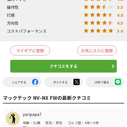
3.5
操作性
4.8
打感
4.5
方向性
5.0
コストパフォーマンス
マイギアに登録
お気に入りに登録
クチコミをする
シェアする
ポストする
LINEで送る
マックテック NV-NX FWの最新クチコミ
yaripapa7
年齢：51歳
性別：男性
ゴルフ歴：4年～5年