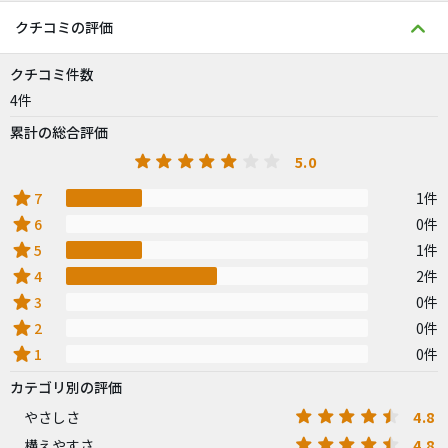
クチコミの評価
クチコミ件数
4件
累計の総合評価
5.0
star
7
1件
star
6
0件
star
5
1件
star
4
2件
star
3
0件
star
2
0件
star
1
0件
カテゴリ別の評価
4.8
やさしさ
4.8
構えやすさ