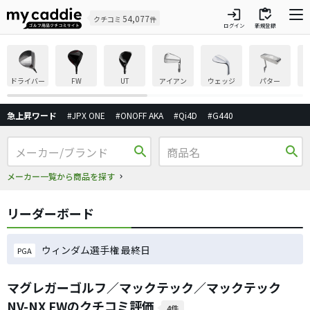
login
inventory
54,077
クチコミ
件
ログイン
新規登録
ドライバー
FW
UT
アイアン
ウェッジ
パター
急上昇ワード
#JPX ONE
#ONOFF AKA
#Qi4D
#G440
search
search
メーカー一覧から商品を探す
リーダーボード
ウィンダム選手権 最終日
PGA
マグレガーゴルフ／マックテック／マックテック
NV-NX FWのクチコミ評価
4件