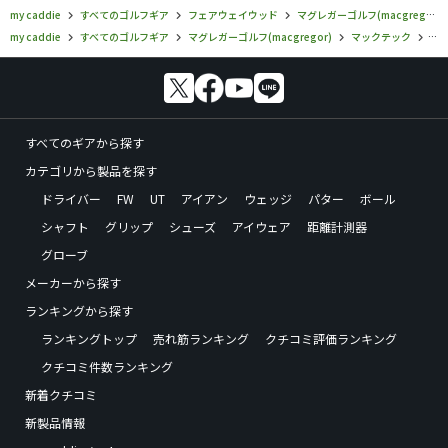
my caddie
すべてのゴルフギア
フェアウェイウッド
マグレガーゴルフ(macgregor)
my caddie
すべてのゴルフギア
マグレガーゴルフ(macgregor)
マックテック
マグ
すべてのギアから探す
カテゴリから製品を探す
ドライバー
FW
UT
アイアン
ウェッジ
パター
ボール
シャフト
グリップ
シューズ
アイウェア
距離計測器
グローブ
メーカーから探す
ランキングから探す
ランキングトップ
売れ筋ランキング
クチコミ評価ランキング
クチコミ件数ランキング
新着クチコミ
新製品情報