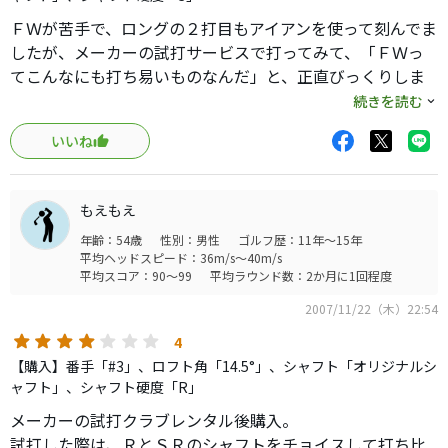
ＦＷが苦手で、ロングの２打目もアイアンを使って刻んでま
したが、メーカーの試打サービスで打ってみて、「ＦＷっ
てこんなにも打ち易いものなんだ」と、正直びっくりしま
した。５Ｗを最初に買い、続けて３Ｗも買いましたが、私
続きを読む
には５Ｗが合っているみたいで、レギュラーティーからの
いいね
ロング２打目は５Ｗで充分です。他メーカーの物も試打し
てみましたが、『これ』には敵いませんでした。皆さん、
買って損はないと思いますよ。
もえもえ
年齢：54歳
性別：男性
ゴルフ歴：11年～15年
平均ヘッドスピード：36m/s～40m/s
平均スコア：90～99
平均ラウンド数：2か月に1回程度
2007/11/22（木）22:54
4
【購入】番手「#3」、ロフト角「14.5°」、シャフト「オリジナルシ
ャフト」、シャフト硬度「R」
メーカーの試打クラブレンタル後購入。
試打した際は、ＲとＳＲのシャフトをチョイスして打ち比