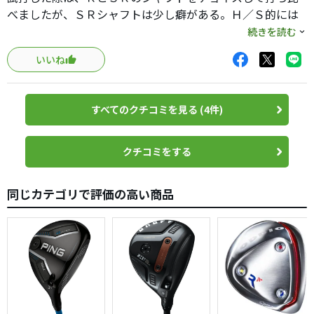
べましたが、ＳＲシャフトは少し癖がある。Ｈ／Ｓ的には
ＳＲなのですが、Ｒでも十分シャフトが耐えられるような
続きを読む
ので、フィーリングの良かったＲを購入しました。
いいね
試打の感想は、とにかく打ちやすい。弾道が高い。距離が
出る。
（ただ少し叩きに行くと右にふけます。シャフトか
すべてのクチコミを見る (4件)
な・・・。）
もともとＦＷ苦手で、ＵＴを使用していたのですが、タフ
なコースだとやはりＦＷ必要と思い10年ぶり位にＦＷ購入
クチコミをする
を検討し、最終的にこのクラブになりました。（その間
色々なメーカーのクラブ試打しました。）
同じカテゴリで評価の高い商品
コストパフォーマンスを考えると、非常にお買い得だと思
います。
余談ですが購入直後に使用し、ヘッド内部から「カラカ
ラ」という異音がしたため、すぐに交換してもらいまし
た。店員さん曰く、たまにあるとのことです。