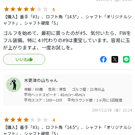
結局5、7、9と揃えましたが
このフェアウェイウッドは名器殿堂入りしてもいいと思い
5
ます。
【購入】番手「#3」、ロフト角「14.5°」、シャフト「オリジナルシ
ャフト」、シャフト硬度「S」
ゴルフを始めて、最初に買ったのが#5、気付いたら、FWを
フル装備。特に４I代わりの#9は重宝しています。容易に玉
が上がりますよ、一度お試しを。
いいね
木更津の山ちゃん
年齢：60歳
性別：男性
ゴルフ歴：21年以上
平均ヘッドスピード：41m/s～45m/s
平均スコア：100～109
平均ラウンド数：1ヶ月に1回程度
2007/12/28（金）22:14
4
【購入】番手「#3」、ロフト角「14.5°」、シャフト「オリジナルシ
ャフト」、シャフト硬度「S」