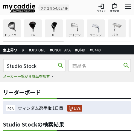
login
inventory
54,024
クチコミ
件
ログイン
新規登録
ドライバー
FW
UT
アイアン
ウェッジ
パター
急上昇ワード
#JPX ONE
#ONOFF AKA
#Qi4D
#G440
search
search
メーカー一覧から商品を探す
リーダーボード
ウィンダム選手権 1日目
LIVE
PGA
Studio Stockの検索結果