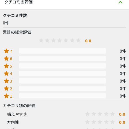
クチコミの評価
クチコミ件数
0件
累計の総合評価
0.0
star
7
0件
star
6
0件
star
5
0件
star
4
0件
star
3
0件
star
2
0件
star
1
0件
カテゴリ別の評価
0.0
構えやすさ
0.0
方向性