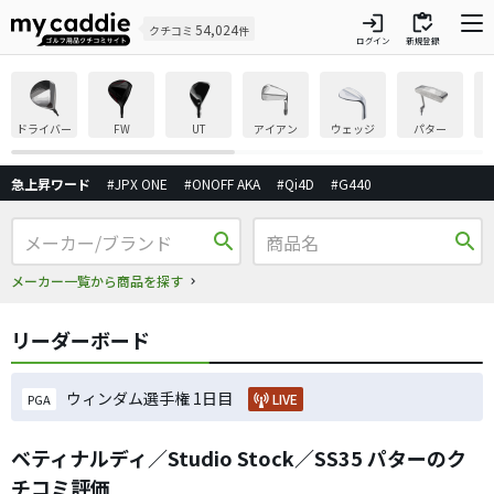
login
inventory
54,024
クチコミ
件
ログイン
新規登録
ドライバー
FW
UT
アイアン
ウェッジ
パター
急上昇ワード
#JPX ONE
#ONOFF AKA
#Qi4D
#G440
search
search
メーカー一覧から商品を探す
リーダーボード
ウィンダム選手権 1日目
LIVE
PGA
ベティナルディ／Studio Stock／SS35 パターのク
チコミ評価