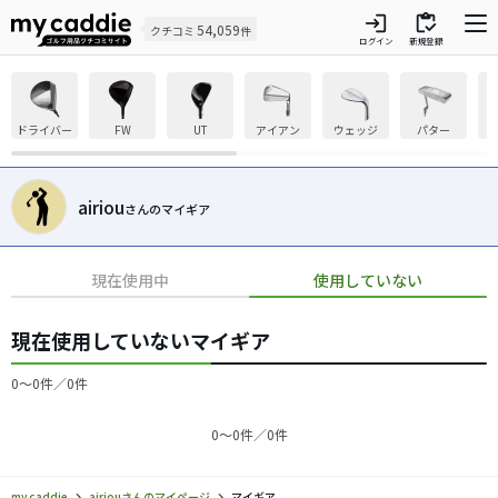
login
inventory
54,059
クチコミ
件
ログイン
新規登録
ドライバー
FW
UT
アイアン
ウェッジ
パター
airiou
さんのマイギア
現在使用中
使用していない
現在使用していないマイギア
0〜0件／0件
0〜0件／0件
my caddie
airiouさんのマイページ
マイギア