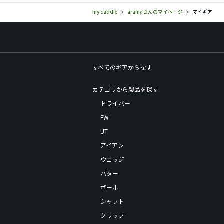
my caddie
arainaさんのマイページ
マイギア
すべてのギアから探す
カテゴリから製品を探す
ドライバー
FW
UT
アイアン
ウェッジ
パター
ボール
シャフト
グリップ