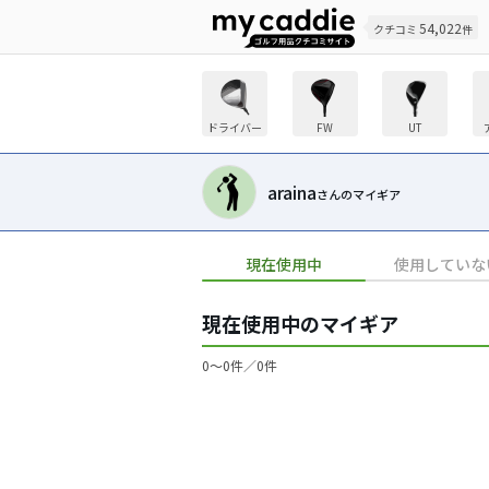
54,022
クチコミ
件
ドライバー
FW
UT
araina
さんのマイギア
現在使用中
使用していな
現在使用中のマイギア
0〜0件／0件