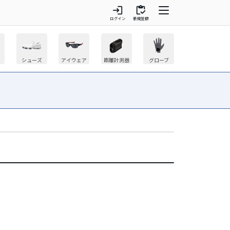
login
inventory
ログイン
新規登録
シューズ
アイウェア
距離計測器
グローブ