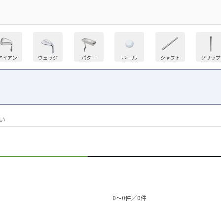
アイアン
ウェッジ
パター
ボール
シャフト
グリップ
い
0〜0件／0件