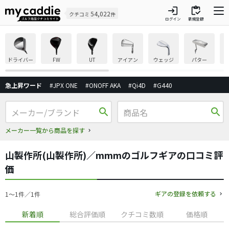
login
inventory
54,022
クチコミ
件
ログイン
新規登録
ドライバー
FW
UT
アイアン
ウェッジ
パター
急上昇ワード
#JPX ONE
#ONOFF AKA
#Qi4D
#G440
search
search
メーカー一覧から商品を探す
山製作所(山製作所)／mmmのゴルフギアの口コミ評
価
ギアの登録を依頼する
1〜1件／1件
新着順
総合評価順
クチコミ数順
価格順