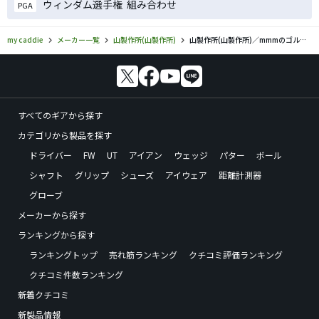
ウィンダム選手権 組み合わせ
PGA
my caddie
メーカー一覧
山製作所(山製作所)
山製作所(山製作所)／mmmのゴルフギアの口コミ評価
すべてのギアから探す
カテゴリから製品を探す
ドライバー
FW
UT
アイアン
ウェッジ
パター
ボール
シャフト
グリップ
シューズ
アイウェア
距離計測器
グローブ
メーカーから探す
ランキングから探す
ランキングトップ
売れ筋ランキング
クチコミ評価ランキング
クチコミ件数ランキング
新着クチコミ
新製品情報