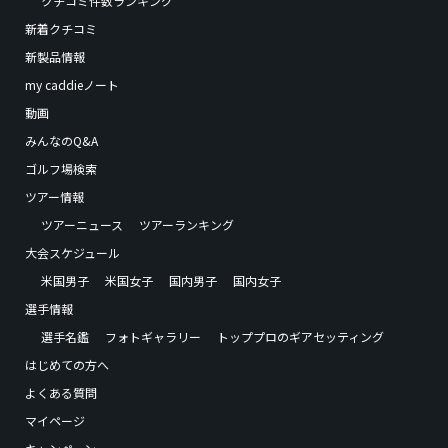
クチコミ件数ランキング
新着クチコミ
新製品情報
my caddieノート
動画
みんなのQ&A
ゴルフ場検索
ツアー情報
ツアーニュース
ツアーランキング
大会スケジュール
米国男子
米国女子
国内男子
国内女子
選手情報
選手名鑑
フォトギャラリー
トッププロのギアセッティング
はじめての方へ
よくある質問
マイページ