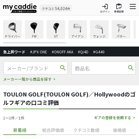
login
inventory
54,024
クチコミ
件
ログイン
新規登録
ドライバー
FW
UT
アイアン
ウェッジ
パター
急上昇ワード
#JPX ONE
#ONOFF AKA
#Qi4D
#G440
search
search
メーカー一覧から商品を探す
TOULON GOLF(TOULON GOLF)／Hollywoodのゴ
ルフギアの口コミ評価
ギアの登録を依頼する
1〜1件／1件
新着順
総合評価順
クチコミ数順
価格順