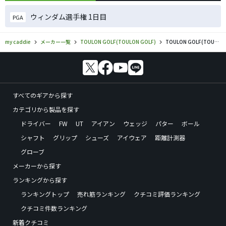
ウィンダム選手権 1日目
PGA
my caddie
メーカー一覧
TOULON GOLF(TOULON GOLF)
TOULON GOLF(TOULON GOLF)／Hollywoodのゴルフギアの口コミ評価
すべてのギアから探す
カテゴリから製品を探す
ドライバー
FW
UT
アイアン
ウェッジ
パター
ボール
シャフト
グリップ
シューズ
アイウェア
距離計測器
グローブ
メーカーから探す
ランキングから探す
ランキングトップ
売れ筋ランキング
クチコミ評価ランキング
クチコミ件数ランキング
新着クチコミ