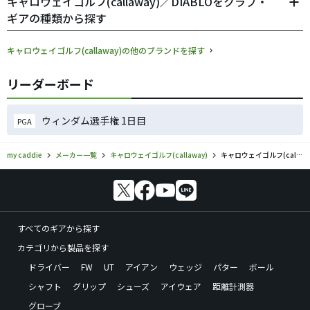
キャロウェイゴルフ(callaway)／DIABLOをクラブ・
ギアの種類から探す
キャロウェイゴルフ(callaway)の他のブランドを探す
リーダーボード
ウィンダム選手権 1日目
PGA
my caddie
メーカー一覧
キャロウェイゴルフ(callaway)
キャロウェイゴルフ(callaway)／DIABLOのゴルフギアの口コミ評価
すべてのギアから探す
カテゴリから製品を探す
ドライバー
FW
UT
アイアン
ウェッジ
パター
ボール
シャフト
グリップ
シューズ
アイウェア
距離計測器
グローブ