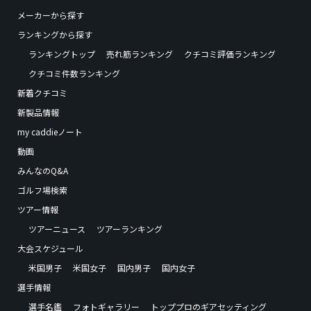
メーカーから探す
ランキングから探す
ランキングトップ
売れ筋ランキング
クチコミ評価ランキング
クチコミ件数ランキング
新着クチコミ
新製品情報
my caddieノート
動画
みんなのQ&A
ゴルフ場検索
ツアー情報
ツアーニュース
ツアーランキング
大会スケジュール
米国男子
米国女子
国内男子
国内女子
選手情報
選手名鑑
フォトギャラリー
トッププロのギアセッティング