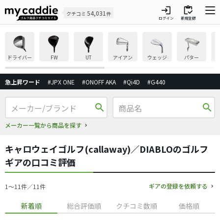
login
inventory
54,031
クチコミ
件
ログイン
新規登録
ドライバー
FW
UT
アイアン
ウェッジ
パター
急上昇ワード
#JPX ONE
#ONOFF AKA
#Qi4D
#G440
search
search
メーカー一覧から商品を探す
キャロウェイゴルフ(callaway)／DIABLOのゴルフ
ギアの口コミ評価
ギアの登録を依頼する
1〜11件／11件
新着順
総合評価順
クチコミ数順
価格順