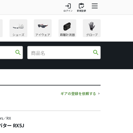
login
inventory
ログイン
新規登録
シューズ
アイウェア
距離計測器
グローブ
search
search
ギアの登録を依頼する
ers／RX
ター RX5J