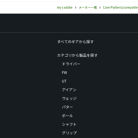
my caddie
メーカー一覧
Cure Putters(cureputte
すべてのギアから探す
カテゴリから製品を探す
ドライバー
FW
UT
アイアン
ウェッジ
パター
ボール
シャフト
グリップ