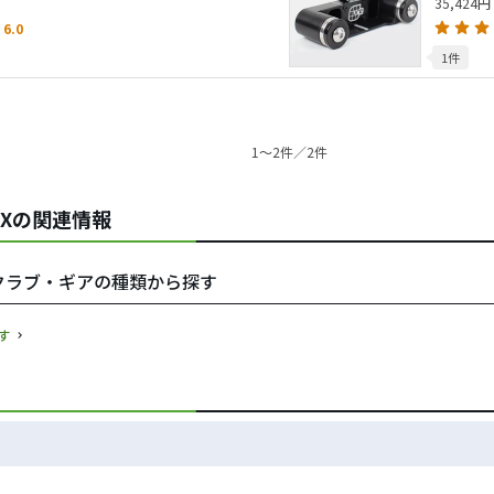
35,424円
6.0
1件
1〜2件／2件
s)／RXの関連情報
)／RXをクラブ・ギアの種類から探す
探す