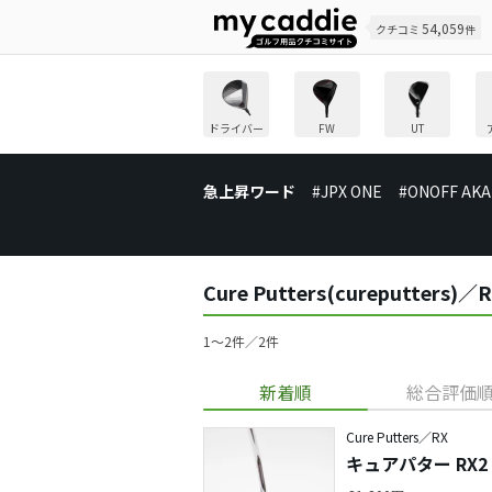
54,059
クチコミ
件
ドライバー
FW
UT
急上昇ワード
#JPX ONE
#ONOFF AKA
Cure Putters(cureputt
1〜2件／2件
新着順
総合評価
Cure Putters／RX
キュアパター RX2