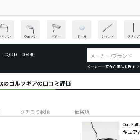
アイアン
ウェッジ
パター
ボール
シャフト
グリップ
#Qi4D
#G440
メーカー一覧から商品を探す
ers)／RXのゴルフギアの口コミ評価
順
クチコミ数順
価格順
Cure Putt
キュアパ