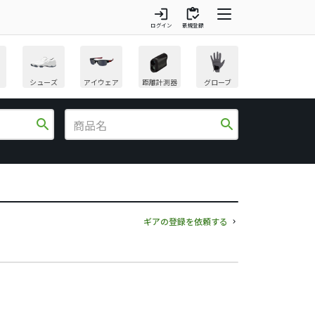
login
inventory
ログイン
新規登録
シューズ
アイウェア
距離計測器
グローブ
search
search
ギアの登録を依頼する