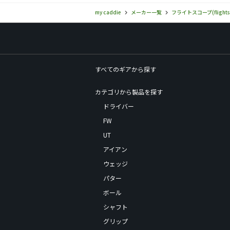
my caddie
メーカー一覧
フライトスコープ(flights
すべてのギアから探す
カテゴリから製品を探す
ドライバー
FW
UT
アイアン
ウェッジ
パター
ボール
シャフト
グリップ