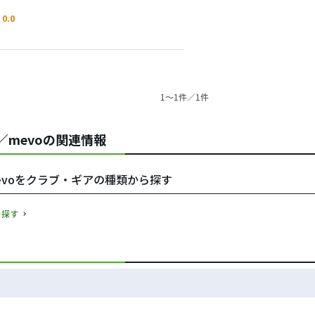
0.0
1〜1件／1件
e)／mevoの関連情報
)／mevoをクラブ・ギアの種類から探す
を探す