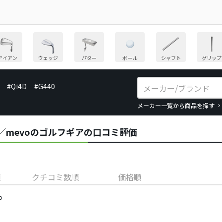
アイアン
ウェッジ
パター
ボール
シャフト
グリップ
#Qi4D
#G440
メーカー一覧から商品を探す
pe)／mevoのゴルフギアの口コミ評価
順
クチコミ数順
価格順
o