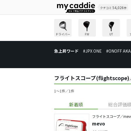
54,026
クチコミ
件
ドライバー
FW
UT
急上昇ワード
#JPX ONE
#ONOFF AKA
フライトスコープ(flightsco
1〜1件／1件
新着順
総合評価
フライトスコープ／mev
mevo