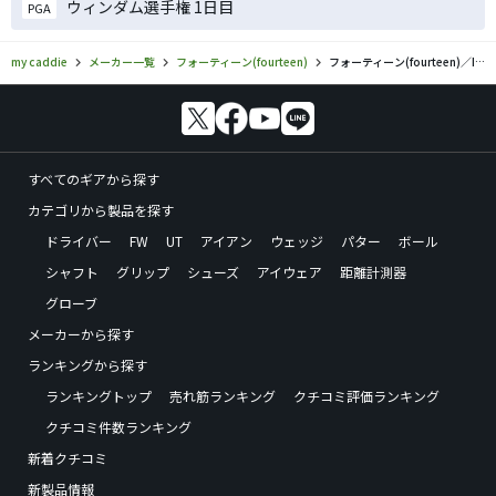
ウィンダム選手権 1日目
PGA
my caddie
メーカー一覧
フォーティーン(fourteen)
フォーティーン(fourteen)／IFのゴルフギアの口コミ評価
すべてのギアから探す
カテゴリから製品を探す
ドライバー
FW
UT
アイアン
ウェッジ
パター
ボール
シャフト
グリップ
シューズ
アイウェア
距離計測器
グローブ
メーカーから探す
ランキングから探す
ランキングトップ
売れ筋ランキング
クチコミ評価ランキング
クチコミ件数ランキング
新着クチコミ
新製品情報