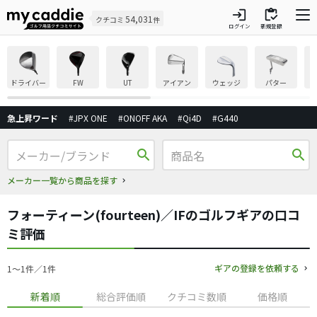
login
inventory
54,031
クチコミ
件
ログイン
新規登録
ドライバー
FW
UT
アイアン
ウェッジ
パター
急上昇ワード
#JPX ONE
#ONOFF AKA
#Qi4D
#G440
search
search
メーカー一覧から商品を探す
フォーティーン(fourteen)／IFのゴルフギアの口コ
ミ評価
ギアの登録を依頼する
1〜1件／1件
新着順
総合評価順
クチコミ数順
価格順