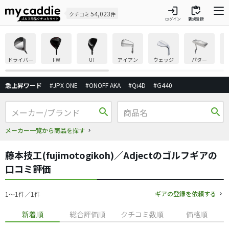
login
inventory
54,023
クチコミ
件
ログイン
新規登録
ドライバー
FW
UT
アイアン
ウェッジ
パター
急上昇ワード
#JPX ONE
#ONOFF AKA
#Qi4D
#G440
search
search
メーカー一覧から商品を探す
藤本技工(fujimotogikoh)／Adjectのゴルフギアの
口コミ評価
ギアの登録を依頼する
1〜1件／1件
新着順
総合評価順
クチコミ数順
価格順