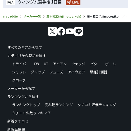
ウィンダム選手権 1日目
LIVE
PGA
my caddie
メーカー一覧
藤本技工(fujimotogikoh)
藤本技工(fujimotogikoh)／Adjectのゴルフギアの口コミ評価
すべてのギアから探す
カテゴリから製品を探す
ドライバー
FW
UT
アイアン
ウェッジ
パター
ボール
シャフト
グリップ
シューズ
アイウェア
距離計測器
グローブ
メーカーから探す
ランキングから探す
ランキングトップ
売れ筋ランキング
クチコミ評価ランキング
クチコミ件数ランキング
新着クチコミ
新製品情報