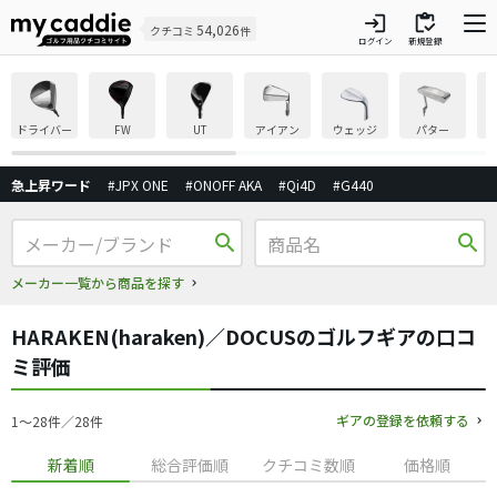
login
inventory
54,026
クチコミ
件
ログイン
新規登録
ドライバー
FW
UT
アイアン
ウェッジ
パター
急上昇ワード
#JPX ONE
#ONOFF AKA
#Qi4D
#G440
search
search
メーカー一覧から商品を探す
HARAKEN(haraken)／DOCUSのゴルフギアの口コ
ミ評価
ギアの登録を依頼する
1〜28件／28件
新着順
総合評価順
クチコミ数順
価格順