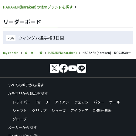
HARAKEN(haraken)の他のブランドを探す
リーダーボード
ウィンダム選手権 1日目
PGA
my caddie
メーカー一覧
HARAKEN(haraken)
HARAKEN(haraken)／DOCUSのゴルフギアの口コミ評価
すべてのギアから探す
カテゴリから製品を探す
ドライバー
FW
UT
アイアン
ウェッジ
パター
ボール
シャフト
グリップ
シューズ
アイウェア
距離計測器
グローブ
メーカーから探す
ランキングから探す