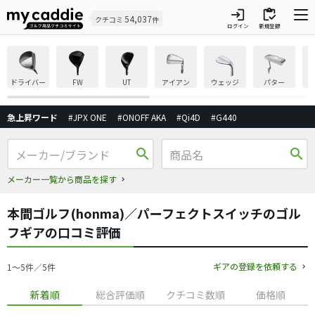
login
inventory
54,037
クチコミ
件
ログイン
新規登録
ドライバー
FW
UT
アイアン
ウェッジ
パター
急上昇ワード
#JPX ONE
#ONOFF AKA
#Qi4D
#G440
search
search
メーカー一覧から商品を探す
本間ゴルフ(honma)／パーフェクトスイッチのゴル
フギアの口コミ評価
ギアの登録を依頼する
1〜5件／5件
新着順
総合評価順
クチコミ数順
価格順