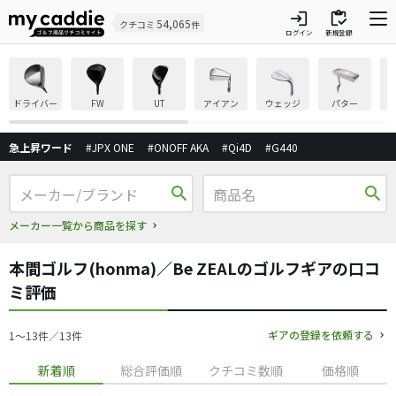
login
inventory
54,065
クチコミ
件
ログイン
新規登録
ドライバー
FW
UT
アイアン
ウェッジ
パター
急上昇ワード
#JPX ONE
#ONOFF AKA
#Qi4D
#G440
search
search
メーカー一覧から商品を探す
本間ゴルフ(honma)／Be ZEALのゴルフギアの口コ
ミ評価
ギアの登録を依頼する
1〜13件／13件
新着順
総合評価順
クチコミ数順
価格順