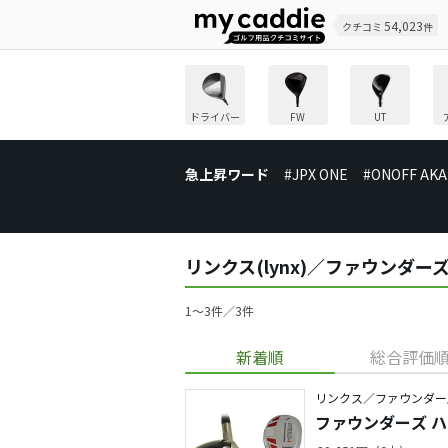
54,023
クチコミ
件
ドライバー
FW
UT
急上昇ワード
#JPX ONE
#ONOFF AKA
リンクス(lynx)／ファウンダ
1〜3件／3件
新着順
総合評価
リンクス／ファウンダー
ファウンダーズ 