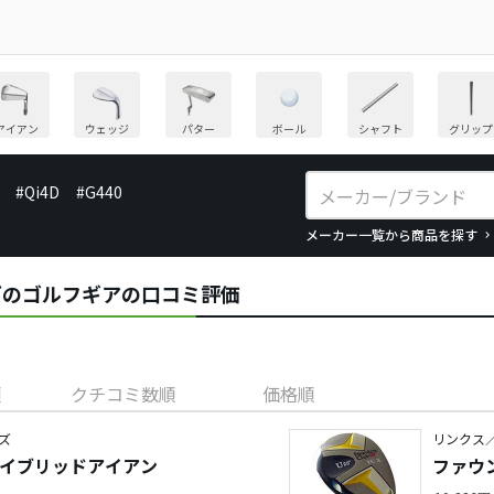
アイアン
ウェッジ
パター
ボール
シャフト
グリップ
#Qi4D
#G440
メーカー一覧から商品を探す
ーズのゴルフギアの口コミ評価
順
クチコミ数順
価格順
ズ
リンクス
ハイブリッドアイアン
ファウン