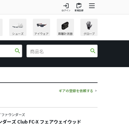
login
inventory
ログイン
新規登録
シューズ
アイウェア
距離計測器
グローブ
search
search
ギアの登録を依頼する
／ファウンダーズ
ダーズ Club FC-X フェアウェイウッド