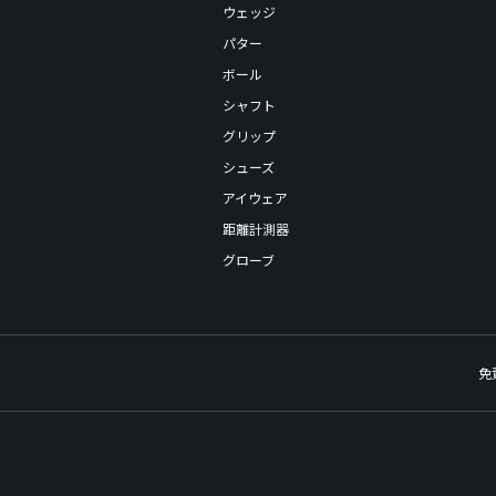
ウェッジ
パター
ボール
シャフト
グリップ
シューズ
アイウェア
距離計測器
グローブ
免