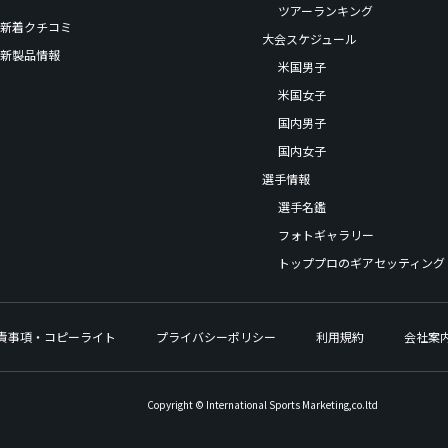
ツアーランキング
新着クチコミ
大会スケジュール
新製品情報
米国男子
米国女子
国内男子
国内女子
選手情報
選手名鑑
フォトギャラリー
トッププロのギアセッティング
責事項・コピーライト
プライバシーポリシー
利用規約
会社案
Copyright © International Sports Marketing,co.ltd