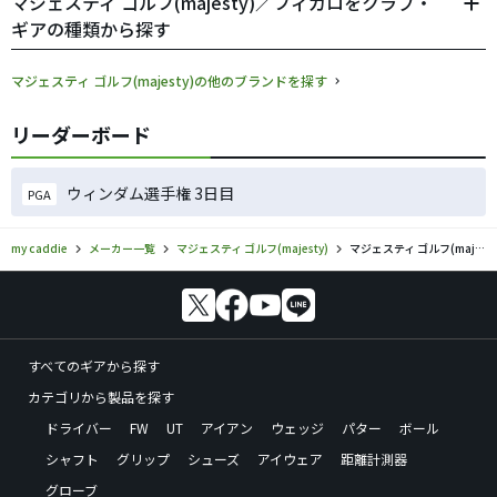
マジェスティ ゴルフ(majesty)／フィガロをクラブ・
ギアの種類から探す
マジェスティ ゴルフ(majesty)の他のブランドを探す
リーダーボード
ウィンダム選手権 3日目
PGA
my caddie
メーカー一覧
マジェスティ ゴルフ(majesty)
マジェスティ ゴルフ(majesty)／フィガロのゴルフギアの口コミ評価
すべてのギアから探す
カテゴリから製品を探す
ドライバー
FW
UT
アイアン
ウェッジ
パター
ボール
シャフト
グリップ
シューズ
アイウェア
距離計測器
グローブ