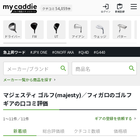
login
inventory
54,059
クチコミ
件
ログイン
新規登録
ドライバー
FW
UT
アイアン
ウェッジ
パター
急上昇ワード
#JPX ONE
#ONOFF AKA
#Qi4D
#G440
search
search
メーカー一覧から商品を探す
マジェスティ ゴルフ(majesty)／フィガロのゴルフ
ギアの口コミ評価
ギアの登録を依頼する
1〜11件／11件
新着順
総合評価順
クチコミ数順
価格順