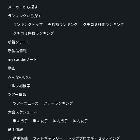
メーカーから探す
ランキングから探す
ランキングトップ
売れ筋ランキング
クチコミ評価ランキング
クチコミ件数ランキング
新着クチコミ
新製品情報
my caddieノート
動画
みんなのQ&A
ゴルフ場検索
ツアー情報
ツアーニュース
ツアーランキング
大会スケジュール
米国男子
米国女子
国内男子
国内女子
選手情報
選手名鑑
フォトギャラリー
トッププロのギアセッティング