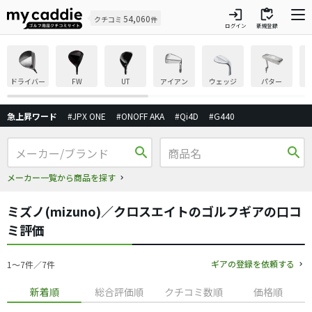
login
inventory
54,060
クチコミ
件
ログイン
新規登録
ドライバー
FW
UT
アイアン
ウェッジ
パター
急上昇ワード
#JPX ONE
#ONOFF AKA
#Qi4D
#G440
search
search
メーカー一覧から商品を探す
ミズノ(mizuno)／クロスエイトのゴルフギアの口コ
ミ評価
ギアの登録を依頼する
1〜7件／7件
新着順
総合評価順
クチコミ数順
価格順