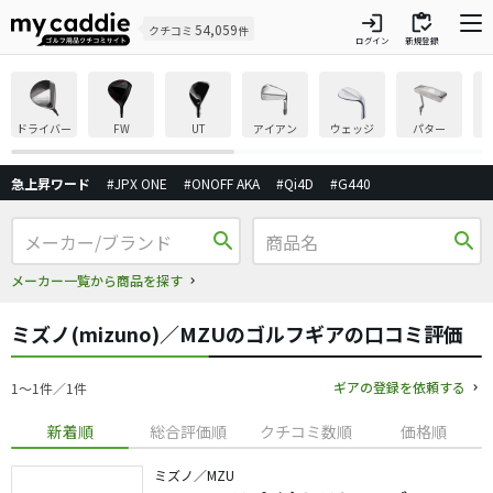
login
inventory
54,059
クチコミ
件
ログイン
新規登録
ドライバー
FW
UT
アイアン
ウェッジ
パター
急上昇ワード
#JPX ONE
#ONOFF AKA
#Qi4D
#G440
search
search
メーカー一覧から商品を探す
ミズノ(mizuno)／MZUのゴルフギアの口コミ評価
ギアの登録を依頼する
1〜1件／1件
新着順
総合評価順
クチコミ数順
価格順
ミズノ／MZU