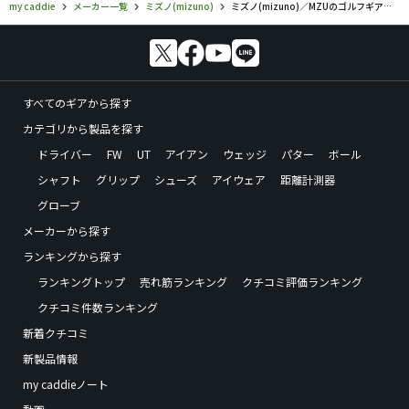
my caddie
メーカー一覧
ミズノ(mizuno)
ミズノ(mizuno)／MZUのゴルフギアの口コミ評価
すべてのギアから探す
カテゴリから製品を探す
ドライバー
FW
UT
アイアン
ウェッジ
パター
ボール
シャフト
グリップ
シューズ
アイウェア
距離計測器
グローブ
メーカーから探す
ランキングから探す
ランキングトップ
売れ筋ランキング
クチコミ評価ランキング
クチコミ件数ランキング
新着クチコミ
新製品情報
my caddieノート