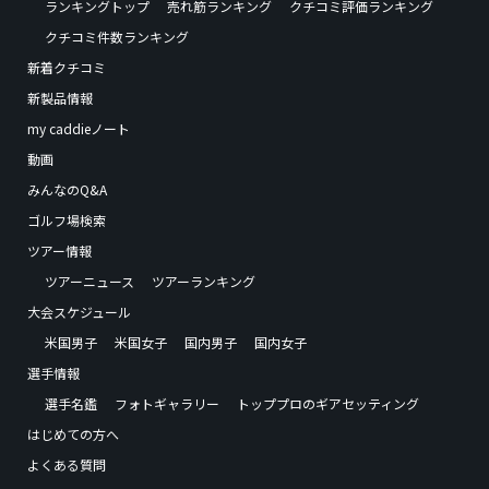
ランキングトップ
売れ筋ランキング
クチコミ評価ランキング
クチコミ件数ランキング
新着クチコミ
新製品情報
my caddieノート
動画
みんなのQ&A
ゴルフ場検索
ツアー情報
ツアーニュース
ツアーランキング
大会スケジュール
米国男子
米国女子
国内男子
国内女子
選手情報
選手名鑑
フォトギャラリー
トッププロのギアセッティング
はじめての方へ
よくある質問