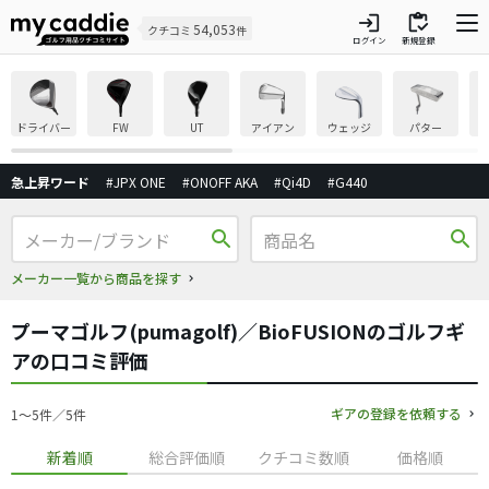
login
inventory
54,053
クチコミ
件
ログイン
新規登録
ドライバー
FW
UT
アイアン
ウェッジ
パター
急上昇ワード
#JPX ONE
#ONOFF AKA
#Qi4D
#G440
search
search
メーカー一覧から商品を探す
プーマゴルフ(pumagolf)／BioFUSIONのゴルフギ
アの口コミ評価
ギアの登録を依頼する
1〜5件／5件
新着順
総合評価順
クチコミ数順
価格順