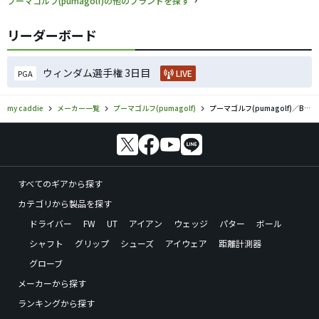
プーマゴルフ(pumagolf)の他のブランドを探す
リーダーボード
ウィンダム選手権 3日目
LIVE
PGA
my caddie
メーカー一覧
プーマゴルフ(pumagolf)
プーマゴルフ(pumagolf)／BioFUSIONのゴルフギアの口コミ評価
すべてのギアから探す
カテゴリから製品を探す
ドライバー
FW
UT
アイアン
ウェッジ
パター
ボール
シャフト
グリップ
シューズ
アイウェア
距離計測器
グローブ
メーカーから探す
ランキングから探す