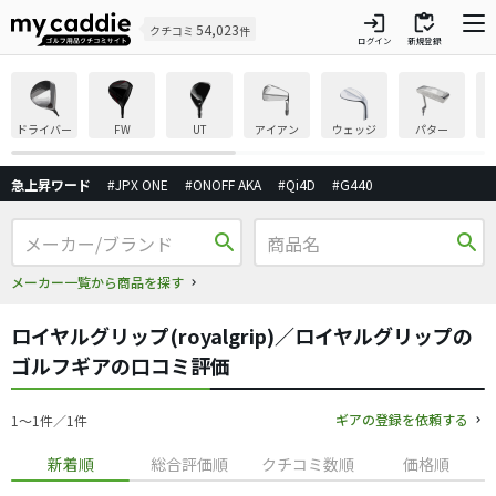
login
inventory
54,023
クチコミ
件
ログイン
新規登録
ドライバー
FW
UT
アイアン
ウェッジ
パター
急上昇ワード
#JPX ONE
#ONOFF AKA
#Qi4D
#G440
search
search
メーカー一覧から商品を探す
ロイヤルグリップ(royalgrip)／ロイヤルグリップの
ゴルフギアの口コミ評価
ギアの登録を依頼する
1〜1件／1件
新着順
総合評価順
クチコミ数順
価格順