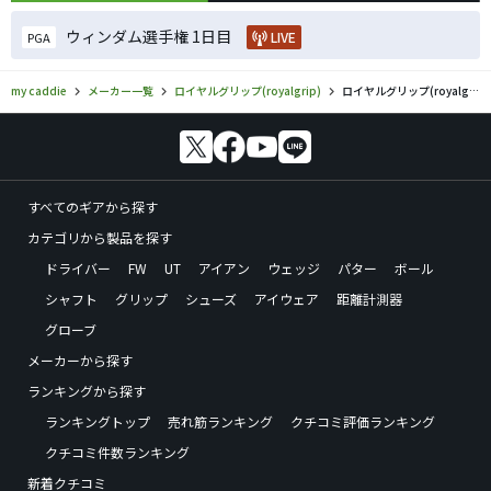
ウィンダム選手権 1日目
LIVE
PGA
my caddie
メーカー一覧
ロイヤルグリップ(royalgrip)
ロイヤルグリップ(royalgrip)／ロイヤルグリップのゴルフギアの口コミ評価
すべてのギアから探す
カテゴリから製品を探す
ドライバー
FW
UT
アイアン
ウェッジ
パター
ボール
シャフト
グリップ
シューズ
アイウェア
距離計測器
グローブ
メーカーから探す
ランキングから探す
ランキングトップ
売れ筋ランキング
クチコミ評価ランキング
クチコミ件数ランキング
新着クチコミ