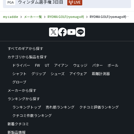
ウィンダム選手権 3日目
LIVE
PGA
my caddie
メーカー一覧
RYOMA GOLF(ryomagolf)
RYOMA GOLF(ryomagolf)／MBのゴルフギアの口コミ評価
すべてのギアから探す
カテゴリから製品を探す
ドライバー
FW
UT
アイアン
ウェッジ
パター
ボール
シャフト
グリップ
シューズ
アイウェア
距離計測器
グローブ
メーカーから探す
ランキングから探す
ランキングトップ
売れ筋ランキング
クチコミ評価ランキング
クチコミ件数ランキング
新着クチコミ
新製品情報