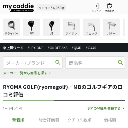
login
inventory
54,053
クチコミ
件
ログイン
新規登録
ドライバー
FW
UT
アイアン
ウェッジ
パター
急上昇ワード
#JPX ONE
#ONOFF AKA
#Qi4D
#G440
search
search
メーカー一覧から商品を探す
RYOMA GOLF(ryomagolf)／MBのゴルフギアの口
コミ評価
ギアの登録を依頼する
1〜1件／1件
新着順
総合評価順
クチコミ数順
価格順