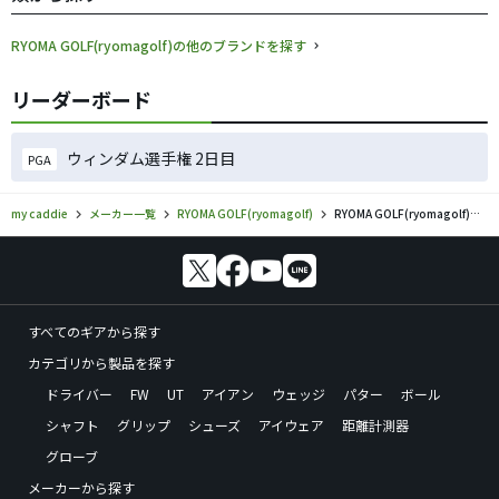
RYOMA GOLF(ryomagolf)の他のブランドを探す
リーダーボード
ウィンダム選手権 2日目
PGA
my caddie
メーカー一覧
RYOMA GOLF(ryomagolf)
RYOMA GOLF(ryomagolf)／SPNのゴルフギアの口コミ評価
すべてのギアから探す
カテゴリから製品を探す
ドライバー
FW
UT
アイアン
ウェッジ
パター
ボール
シャフト
グリップ
シューズ
アイウェア
距離計測器
グローブ
メーカーから探す