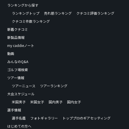
ランキングから探す
ランキングトップ
売れ筋ランキング
クチコミ評価ランキング
クチコミ件数ランキング
新着クチコミ
新製品情報
my caddieノート
動画
みんなのQ&A
ゴルフ場検索
ツアー情報
ツアーニュース
ツアーランキング
大会スケジュール
米国男子
米国女子
国内男子
国内女子
選手情報
選手名鑑
フォトギャラリー
トッププロのギアセッティング
はじめての方へ