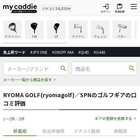
login
inventory
54,050
クチコミ
件
ログイン
新規登録
ドライバー
FW
UT
アイアン
ウェッジ
パター
急上昇ワード
#JPX ONE
#ONOFF AKA
#Qi4D
#G440
search
search
メーカー一覧から商品を探す
RYOMA GOLF(ryomagolf)／SPNのゴルフギアの口
コミ評価
ギアの登録を依頼する
1〜2件／2件
新着順
総合評価順
クチコミ数順
価格順