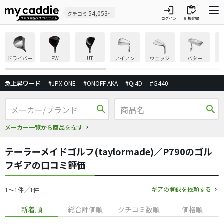
login
inventory
54,053
クチコミ
件
ログイン
新規登録
ドライバー
FW
UT
アイアン
ウェッジ
パター
急上昇ワード
#JPX ONE
#ONOFF AKA
#Qi4D
#G440
search
search
メーカー一覧から商品を探す
テーラーメイドゴルフ(taylormade)／P790のゴル
フギアの口コミ評価
ギアの登録を依頼する
1〜1件／1件
新着順
総合評価順
クチコミ数順
価格順