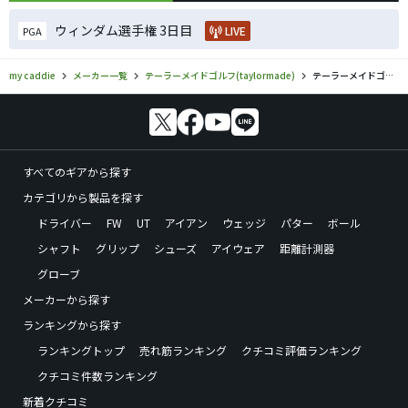
ウィンダム選手権 3日目
LIVE
PGA
my caddie
メーカー一覧
テーラーメイドゴルフ(taylormade)
テーラーメイドゴルフ(taylormade)／P790のゴルフギアの口コミ評価
すべてのギアから探す
カテゴリから製品を探す
ドライバー
FW
UT
アイアン
ウェッジ
パター
ボール
シャフト
グリップ
シューズ
アイウェア
距離計測器
グローブ
メーカーから探す
ランキングから探す
ランキングトップ
売れ筋ランキング
クチコミ評価ランキング
クチコミ件数ランキング
新着クチコミ