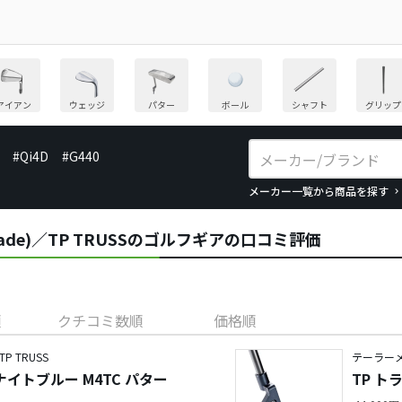
アイアン
ウェッジ
パター
ボール
シャフト
グリップ
#Qi4D
#G440
メーカー一覧から商品を探す
ade)／TP TRUSSのゴルフギアの口コミ評価
順
クチコミ数順
価格順
 TRUSS
テーラーメ
ナイトブルー M4TC パター
TP ト