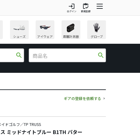
login
inventory
ログイン
新規登録
シューズ
アイウェア
距離計測器
グローブ
search
search
ギアの登録を依頼する
イドゴルフ／TP TRUSS
ラス ミッドナイトブルー B1TH パター