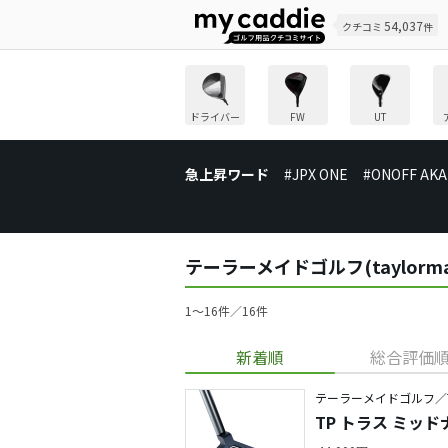
54,037
クチコミ
件
ドライバー
FW
UT
急上昇ワード
#JPX ONE
#ONOFF AKA
テーラーメイドゴルフ(taylorm
1〜16件／16件
新着順
総合評価
テーラーメイドゴルフ／TP
TP トラス ミッド