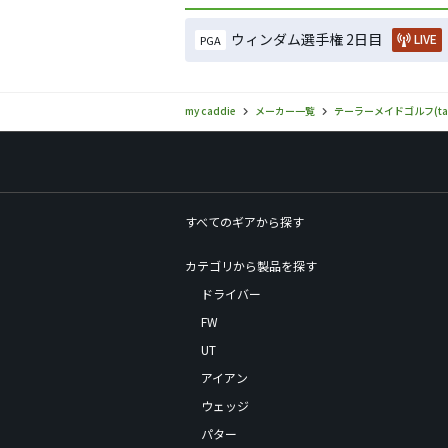
ウィンダム選手権 2日目
LIVE
PGA
my caddie
メーカー一覧
テーラーメイドゴルフ(tayl
すべてのギアから探す
カテゴリから製品を探す
ドライバー
FW
UT
アイアン
ウェッジ
パター