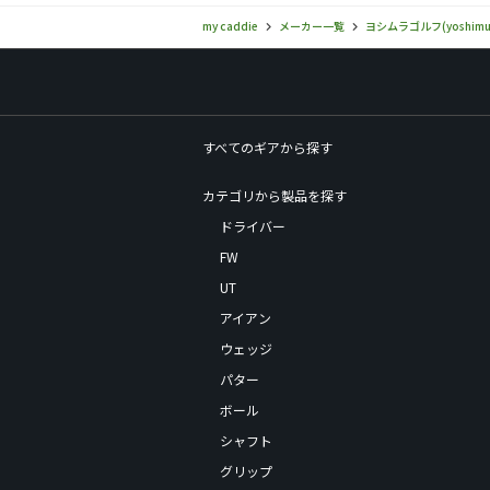
my caddie
メーカー一覧
ヨシムラゴルフ(yoshimu
すべてのギアから探す
カテゴリから製品を探す
ドライバー
FW
UT
アイアン
ウェッジ
パター
ボール
シャフト
グリップ