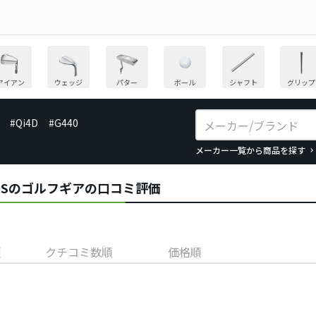
アイアン
ウェッジ
パター
ボール
シャフト
グリップ
#Qi4D
#G440
メーカー一覧から商品を探す
)／RSのゴルフギアの口コミ評価
順
クチコミ数順
価格順