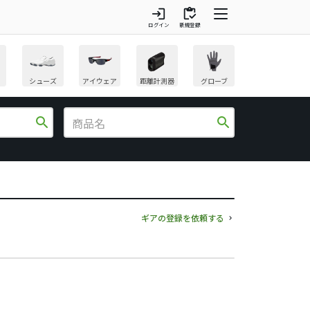
login
inventory
ログイン
新規登録
シューズ
アイウェア
距離計測器
グローブ
search
search
ギアの登録を依頼する