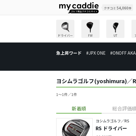
54,060
クチコミ
件
ドライバー
FW
UT
急上昇ワード
#JPX ONE
#ONOFF AKA
ヨシムラゴルフ(yoshimura
1〜1件／1件
新着順
総合評価
ヨシムラゴルフ／RS
RS ドライバー