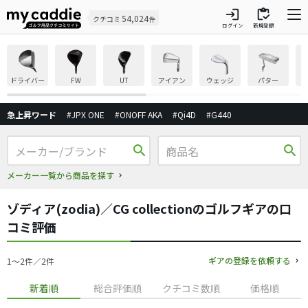
login
inventory
54,024
クチコミ
件
ログイン
新規登録
ドライバー
FW
UT
アイアン
ウェッジ
パター
急上昇ワード
#JPX ONE
#ONOFF AKA
#Qi4D
#G440
search
search
メーカー一覧から商品を探す
ゾディア(zodia)／CG collectionのゴルフギアの口
コミ評価
ギアの登録を依頼する
1〜2件／2件
新着順
総合評価順
クチコミ数順
価格順