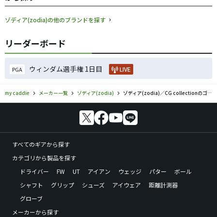
ゾディア(zodia)の他のブランドを探す
リーダーボード
ウィンダム選手権 1日目
LIVE
PGA
my caddie
メーカー一覧
ゾディア(zodia)
ゾディア(zodia)／CG collectionのゴルフギアの口コミ評価
すべてのギアから探す
カテゴリから製品を探す
ドライバー
FW
UT
アイアン
ウェッジ
パター
ボール
シャフト
グリップ
シューズ
アイウェア
距離計測器
グローブ
メーカーから探す