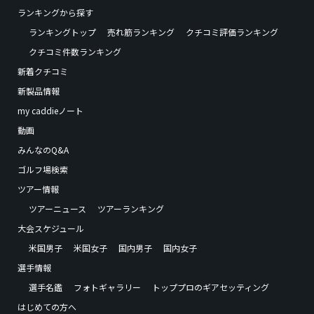
ランキングから探す
ランキングトップ
売れ筋ランキング
クチコミ評価ランキング
クチコミ件数ランキング
新着クチコミ
新製品情報
my caddieノート
動画
みんなのQ&A
ゴルフ場検索
ツアー情報
ツアーニュース
ツアーランキング
大会スケジュール
米国男子
米国女子
国内男子
国内女子
選手情報
選手名鑑
フォトギャラリー
トッププロのギアセッティング
はじめての方へ