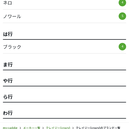
ネロ
4
ノワール
5
は行
ブラック
4
ま行
や行
ら行
わ行
my caddie
メーカー一覧
クレイジー(crazy)
クレイジー(crazy)のブランド一覧