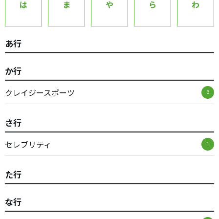
は
ま
や
ら
わ
あ行
か行
クレイジースポーツ
3
さ行
セレブリティ
1
た行
な行