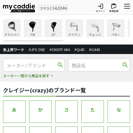
login
inventory
54,024
クチコミ
件
ログイン
新規登録
ドライバー
FW
UT
アイアン
ウェッジ
パター
急上昇ワード
#JPX ONE
#ONOFF AKA
#Qi4D
#G440
search
search
メーカー一覧から商品を探す
クレイジー(crazy)のブランド一覧
あ
か
さ
た
な