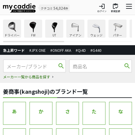
login
inventory
54,024
クチコミ
件
ログイン
新規登録
ドライバー
FW
UT
アイアン
ウェッジ
パター
急上昇ワード
#JPX ONE
#ONOFF AKA
#Qi4D
#G440
search
search
メーカー一覧から商品を探す
姜商事(kangshoji)のブランド一覧
あ
か
さ
た
な