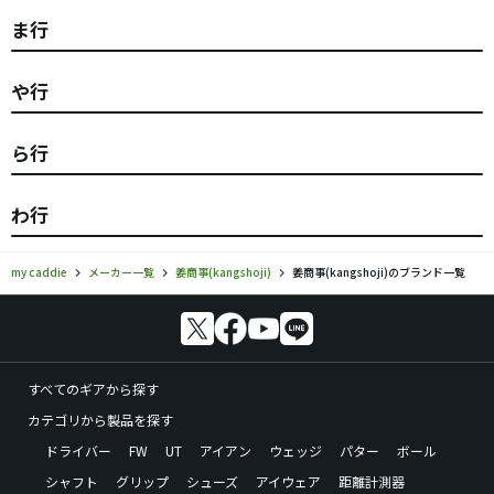
ま行
や行
ら行
わ行
my caddie
メーカー一覧
姜商事(kangshoji)
姜商事(kangshoji)のブランド一覧
すべてのギアから探す
カテゴリから製品を探す
ドライバー
FW
UT
アイアン
ウェッジ
パター
ボール
シャフト
グリップ
シューズ
アイウェア
距離計測器