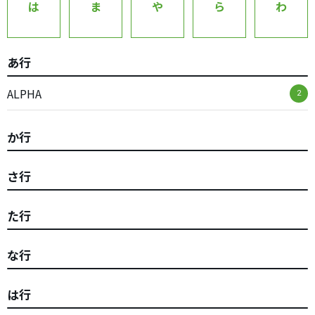
は
ま
や
ら
わ
あ行
ALPHA
2
か行
さ行
た行
な行
は行