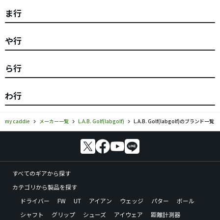
ま行
や行
ら行
わ行
my caddie
メーカー一覧
L.A.B. Golf(labgolf)
L.A.B. Golf(labgolf)のブランド一覧
すべてのギアから探す
カテゴリから製品を探す
ドライバー
FW
UT
アイアン
ウェッジ
パター
ボール
シャフト
グリップ
シューズ
アイウェア
距離計測器