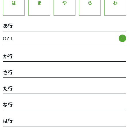
は
ま
や
ら
わ
あ行
OZ.1
3
か行
さ行
た行
な行
は行