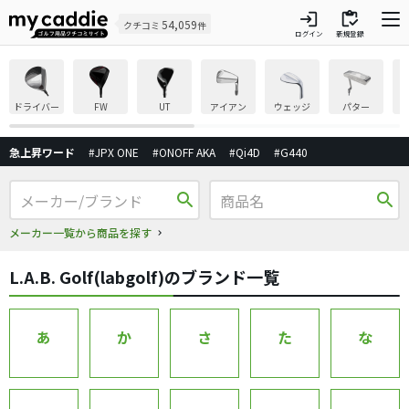
login
inventory
54,059
クチコミ
件
ログイン
新規登録
ドライバー
FW
UT
アイアン
ウェッジ
パター
急上昇ワード
#JPX ONE
#ONOFF AKA
#Qi4D
#G440
search
search
メーカー一覧から商品を探す
L.A.B. Golf(labgolf)のブランド一覧
あ
か
さ
た
な