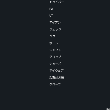
ドライバー
FW
UT
アイアン
ウェッジ
パター
ボール
シャフト
グリップ
シューズ
アイウェア
距離計測器
グローブ
免