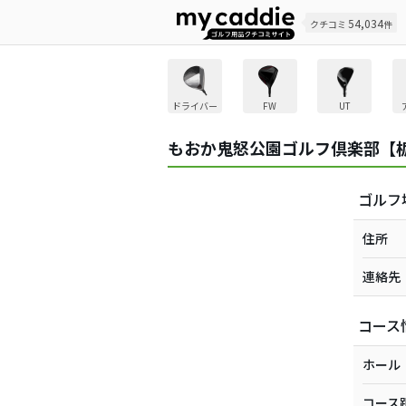
54,034
クチコミ
件
ドライバー
FW
UT
もおか鬼怒公園ゴルフ倶楽部【
ゴルフ
住所
連絡先
コース
ホール
コース