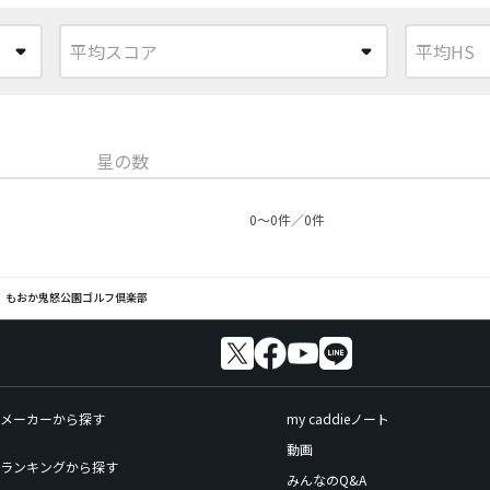
星の数
0〜0件／0件
もおか鬼怒公園ゴルフ倶楽部
メーカーから探す
my caddieノート
動画
ランキングから探す
みんなのQ&A