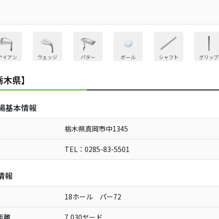
アイアン
ウェッジ
パター
ボール
シャフト
グリップ
栃木県】
場基本情報
栃木県真岡市中1345
TEL：0285-83-5501
情報
18ホール パー72
距離
7,030ヤード