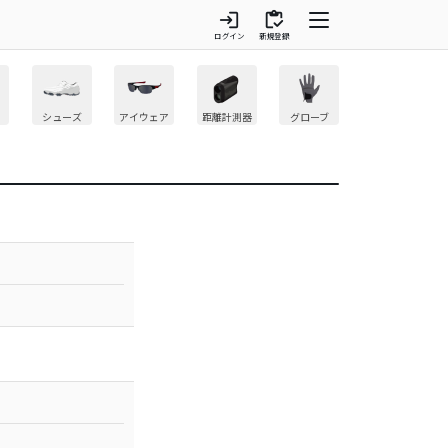
login
inventory
ログイン
新規登録
シューズ
アイウェア
距離計測器
グローブ