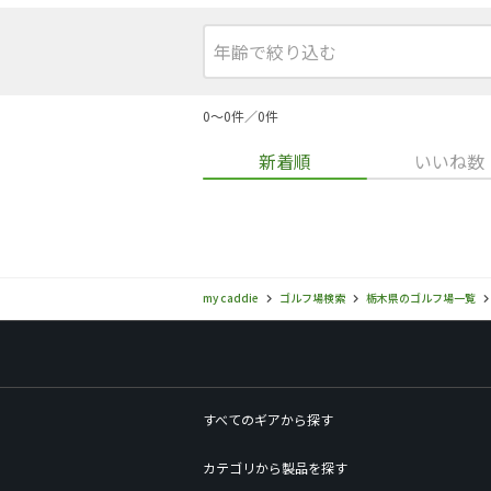
0〜0件／0件
新着順
いいね数
my caddie
ゴルフ場検索
栃木県のゴルフ場一覧
すべてのギアから探す
カテゴリから製品を探す