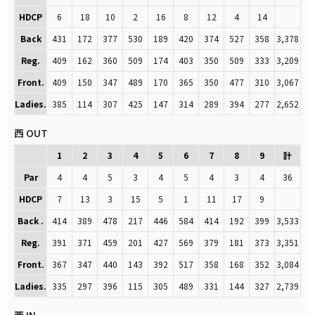
HDCP
6
18
10
2
16
8
12
4
14
Back
431
172
377
530
189
420
374
527
358
3,378
Reg.
409
162
360
509
174
403
350
509
333
3,209
Front.
409
150
347
489
170
365
350
477
310
3,067
Ladies.
385
114
307
425
147
314
289
394
277
2,652
西 OUT
1
2
3
4
5
6
7
8
9
計
Par
4
4
5
3
4
5
4
3
4
36
HDCP
7
13
3
15
5
1
11
17
9
Back .
414
389
478
217
446
584
414
192
399
3,533
Reg.
391
371
459
201
427
569
379
181
373
3,351
Front.
367
347
440
143
392
517
358
168
352
3,084
Ladies.
335
297
396
115
305
489
331
144
327
2,739