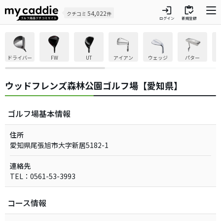
login
inventory
54,022
クチコミ
件
ログイン
新規登録
ドライバー
FW
UT
アイアン
ウェッジ
パター
ウッドフレンズ森林公園ゴルフ場【愛知県】
ゴルフ場基本情報
住所
愛知県尾張旭市大字新居5182-1
連絡先
TEL：0561-53-3993
コース情報