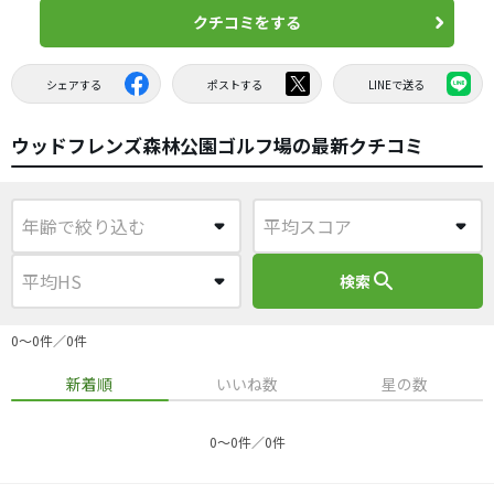
クチコミをする
シェアする
ポストする
LINEで送る
ウッドフレンズ森林公園ゴルフ場の最新クチコミ
search
検索
0〜0件／0件
新着順
いいね数
星の数
0〜0件／0件