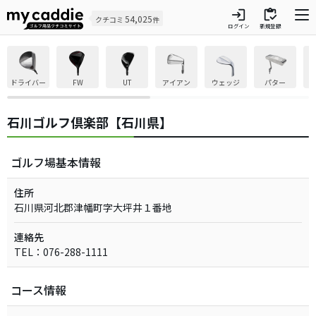
login
inventory
54,025
クチコミ
件
ログイン
新規登録
ドライバー
FW
UT
アイアン
ウェッジ
パター
石川ゴルフ倶楽部【石川県】
ゴルフ場基本情報
住所
石川県河北郡津幡町字大坪井１番地
連絡先
TEL：076-288-1111
コース情報