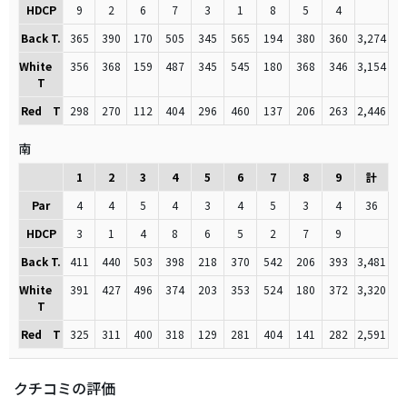
HDCP
9
2
6
7
3
1
8
5
4
Back T.
365
390
170
505
345
565
194
380
360
3,274
White
356
368
159
487
345
545
180
368
346
3,154
T
Red T
298
270
112
404
296
460
137
206
263
2,446
南
1
2
3
4
5
6
7
8
9
計
Par
4
4
5
4
3
4
5
3
4
36
HDCP
3
1
4
8
6
5
2
7
9
Back T.
411
440
503
398
218
370
542
206
393
3,481
White
391
427
496
374
203
353
524
180
372
3,320
T
Red T
325
311
400
318
129
281
404
141
282
2,591
クチコミの評価