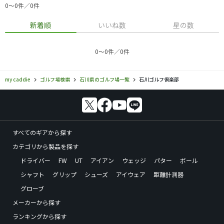
0〜0件／0件
新着順
いいね数
星の数
0〜0件／0件
my caddie
ゴルフ場検索
石川県のゴルフ場一覧
石川ゴルフ倶楽部
すべてのギアから探す
カテゴリから製品を探す
ドライバー
FW
UT
アイアン
ウェッジ
パター
ボール
シャフト
グリップ
シューズ
アイウェア
距離計測器
グローブ
メーカーから探す
ランキングから探す