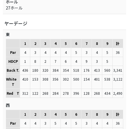
ホール
27ホール
ヤーデージ
東
1
2
3
4
5
6
7
8
9
計
Par
4
3
4
4
4
5
3
4
5
36
HDCP
1
8
2
7
6
4
9
3
5
Back T.
436
180
320
384
354
518
176
413
560
3,341
White
410
153
308
356
302
500
154
401
538
3,122
T
Red T
312
122
268
284
278
396
128
268
434
2,490
西
1
2
3
4
5
6
7
8
9
計
Par
4
4
3
5
4
5
3
4
4
36