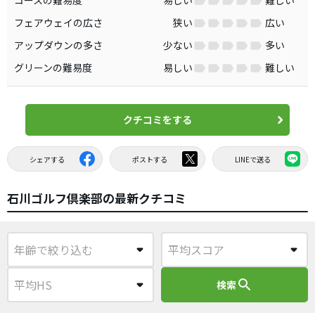
フェアウェイの広さ
狭い
広い
アップダウンの多さ
少ない
多い
グリーンの難易度
易しい
難しい
クチコミをする
シェアする
ポストする
LINEで送る
石川ゴルフ倶楽部の最新クチコミ
search
検索