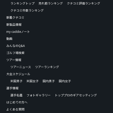
ランキングトップ
売れ筋ランキング
クチコミ評価ランキング
クチコミ件数ランキング
新着クチコミ
新製品情報
my caddieノート
動画
みんなのQ&A
ゴルフ場検索
ツアー情報
ツアーニュース
ツアーランキング
大会スケジュール
米国男子
米国女子
国内男子
国内女子
選手情報
選手名鑑
フォトギャラリー
トッププロのギアセッティング
はじめての方へ
よくある質問