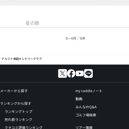
星の数
0〜0件／0件
アルファ津田カントリークラブ
メーカーから探す
my caddieノート
動画
ランキングから探す
みんなのQ&A
ランキングトップ
ゴルフ場検索
売れ筋ランキング
クチコミ評価ランキング
ツアー情報