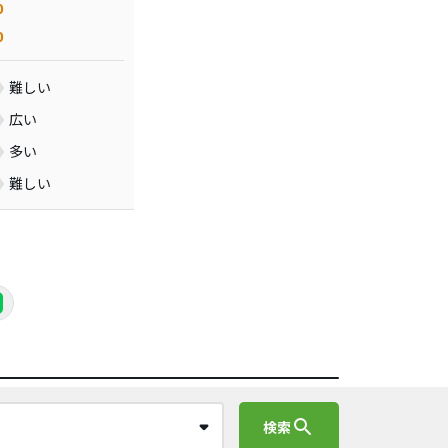
0
0
難しい
広い
多い
難しい
search
検索