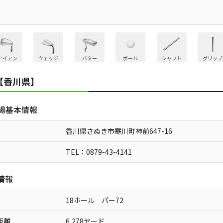
アイアン
ウェッジ
パター
ボール
シャフト
グリップ
【香川県】
場基本情報
香川県さぬき市寒川町神前647-16
TEL：0879-43-4141
情報
18ホール パー72
距離
6,278ヤード