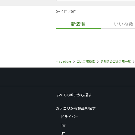
0〜0件／0件
新着順
いいね数
my caddie
ゴルフ場検索
香川県のゴルフ場一覧
すべてのギアから探す
カテゴリから製品を探す
ドライバー
FW
UT