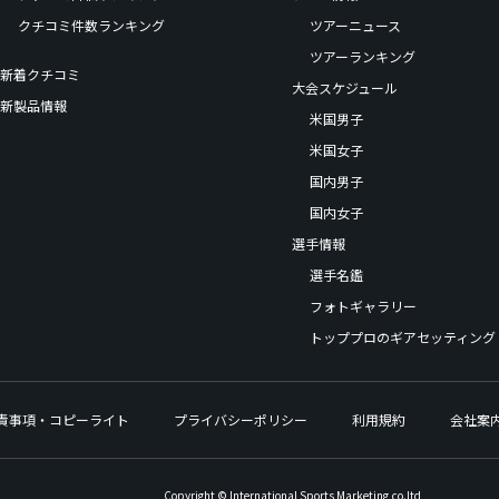
クチコミ件数ランキング
ツアーニュース
ツアーランキング
新着クチコミ
大会スケジュール
新製品情報
米国男子
米国女子
国内男子
国内女子
選手情報
選手名鑑
フォトギャラリー
トッププロのギアセッティング
責事項・コピーライト
プライバシーポリシー
利用規約
会社案
Copyright © International Sports Marketing,co.ltd