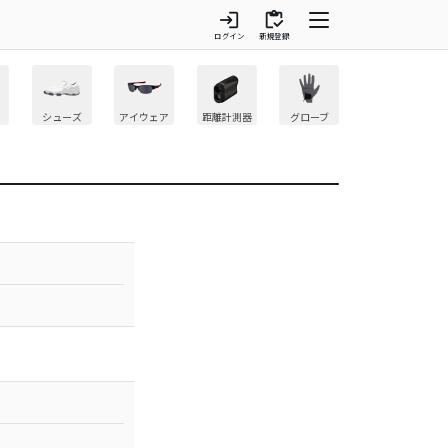
login
inventory
ログイン
新規登録
シューズ
アイウェア
距離計測器
グローブ