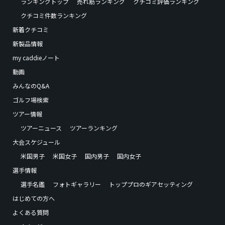
ランキングトップ
売れ筋ランキング
クチコミ評価ランキング
クチコミ件数ランキング
新着クチコミ
新製品情報
my caddieノート
動画
みんなのQ&A
ゴルフ場検索
ツアー情報
ツアーニュース
ツアーランキング
大会スケジュール
米国男子
米国女子
国内男子
国内女子
選手情報
選手名鑑
フォトギャラリー
トッププロのギアセッティング
はじめての方へ
よくある質問