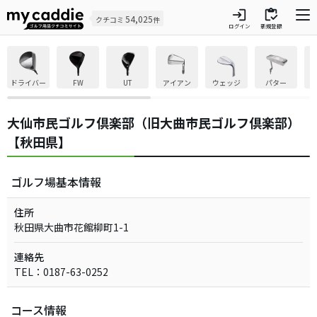
login
inventory
54,025
クチコミ
件
ログイン
新規登録
ドライバー
FW
UT
アイアン
ウェッジ
パター
大仙市民ゴルフ倶楽部（旧大曲市民ゴルフ倶楽部）
【秋田県】
ゴルフ場基本情報
住所
秋田県大曲市花館柳町1-1
連絡先
TEL：0187-63-0252
コース情報