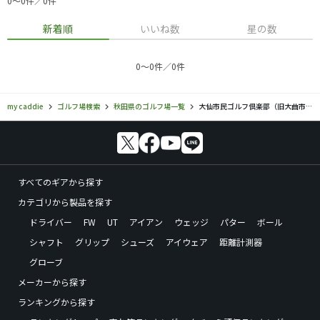
0〜0件／0件
新着順
いいね数
星の数
0〜0件／0件
my caddie
ゴルフ場検索
秋田県のゴルフ場一覧
大仙市民ゴルフ倶楽部（旧大曲市民ゴルフ倶楽部）
すべてのギアから探す
カテゴリから製品を探す
ドライバー
FW
UT
アイアン
ウェッジ
パター
ボール
シャフト
グリップ
シューズ
アイウェア
距離計測器
グローブ
メーカーから探す
ランキングから探す