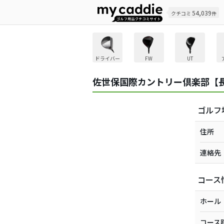
54,039
クチコミ
件
ドライバー
FW
UT
佐世保国際カントリー倶楽部【
ゴルフ
住所
連絡先
コース
ホール
コース