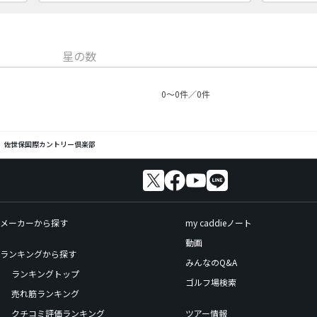
星の数
0〜0件／0件
佐世保国際カントリー倶楽部
メーカーから探す
my caddieノート
動画
ランキングから探す
みんなのQ&A
ランキングトップ
ゴルフ場検索
売れ筋ランキング
クチコミ評価ランキング
ツアー情報