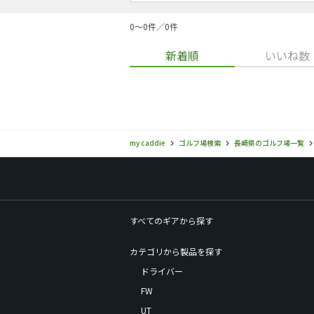
0〜0件／0件
新着順
いいね数
my caddie
ゴルフ場検索
長崎県のゴルフ場一覧
すべてのギアから探す
カテゴリから製品を探す
ドライバー
FW
UT