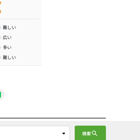
0
0
難しい
広い
多い
難しい
search
検索