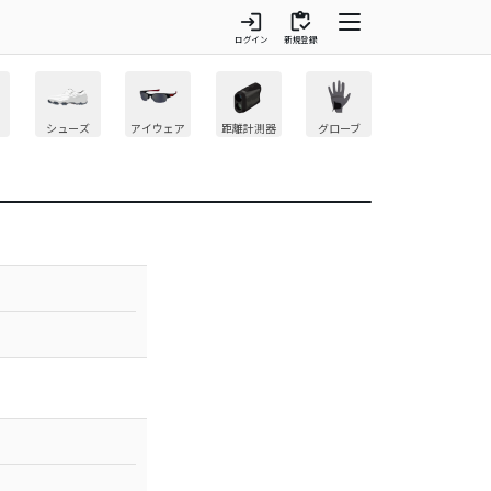
login
inventory
ログイン
新規登録
シューズ
アイウェア
距離計測器
グローブ