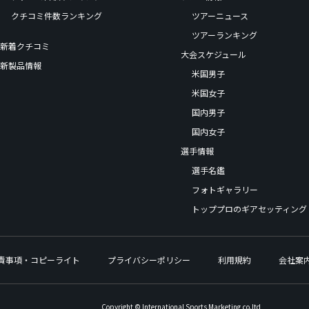
クチコミ件数ランキング
ツアーニュース
ツアーランキング
新着クチコミ
大会スケジュール
新製品情報
米国男子
米国女子
国内男子
国内女子
選手情報
選手名鑑
フォトギャラリー
トッププロのギアセッティング
責事項・コピーライト
プライバシーポリシー
利用規約
会社案
Copyright © International Sports Marketing,co.ltd