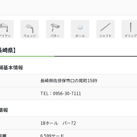
アイアン
ウェッジ
パター
ボール
シャフト
グリップ
長崎県】
場基本情報
長崎県佐世保市口の尾町1589
TEL：0956-30-7111
情報
18ホール パー72
距離
6,599ヤード