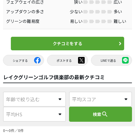
フェアウェイの広さ
狭い
広い
アップダウンの多さ
少ない
多い
グリーンの難易度
易しい
難しい
クチコミをする
シェアする
ポストする
LINEで送る
レイクグリーンゴルフ倶楽部の最新クチコミ
search
検索
0〜0件／0件