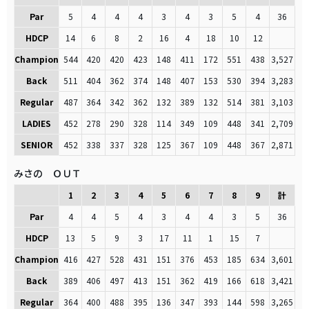
Par
5
4
4
4
3
4
3
5
4
36
HDCP
14
6
8
2
16
4
18
10
12
Champion
544
420
420
423
148
411
172
551
438
3,527
Back
511
404
362
374
148
407
153
530
394
3,283
Regular
487
364
342
362
132
389
132
514
381
3,103
LADIES
452
278
290
328
114
349
109
448
341
2,709
SENIOR
452
338
337
328
125
367
109
448
367
2,871
みさの ＯＵＴ
1
2
3
4
5
6
7
8
9
計
Par
4
4
5
4
3
4
4
3
5
36
HDCP
13
5
9
3
17
11
1
15
7
Champion
416
427
528
431
151
376
453
185
634
3,601
Back
389
406
497
413
151
362
419
166
618
3,421
Regular
364
400
488
395
136
347
393
144
598
3,265