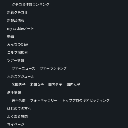
クチコミ件数ランキング
新着クチコミ
新製品情報
my caddieノート
動画
みんなのQ&A
ゴルフ場検索
ツアー情報
ツアーニュース
ツアーランキング
大会スケジュール
米国男子
米国女子
国内男子
国内女子
選手情報
選手名鑑
フォトギャラリー
トッププロのギアセッティング
はじめての方へ
よくある質問
マイページ