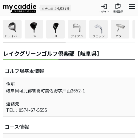
login
inventory
54,037
クチコミ
件
ログイン
新規登録
ドライバー
FW
UT
アイアン
ウェッジ
パター
レイクグリーンゴルフ倶楽部【岐阜県】
ゴルフ場基本情報
住所
岐阜県可児郡御嵩町美佐野字押山2652-1
連絡先
TEL：0574-67-5555
コース情報