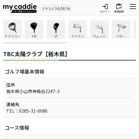
login
inventory
54,067
クチコミ
件
ログイン
新規登録
ドライバー
FW
UT
アイアン
ウェッジ
パター
TBC太陽クラブ【栃木県】
ゴルフ場基本情報
住所
栃木県小山市神鳥谷2247-3
連絡先
TEL：0285-31-0086
コース情報