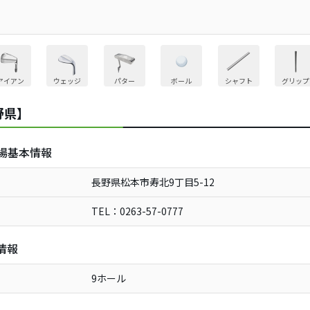
アイアン
ウェッジ
パター
ボール
シャフト
グリップ
野県】
場基本情報
長野県松本市寿北9丁目5-12
TEL：0263-57-0777
情報
9ホール