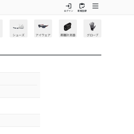
login
inventory
ログイン
新規登録
シューズ
アイウェア
距離計測器
グローブ