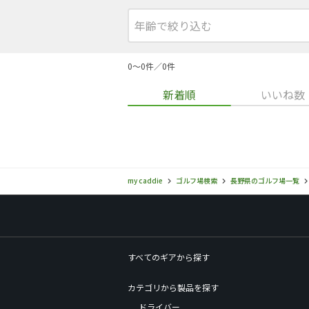
0〜0件／0件
新着順
いいね数
my caddie
ゴルフ場検索
長野県のゴルフ場一覧
すべてのギアから探す
カテゴリから製品を探す
ドライバー