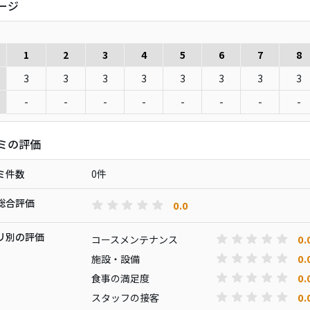
ージ
1
2
3
4
5
6
7
8
3
3
3
3
3
3
3
3
-
-
-
-
-
-
-
-
ミの評価
ミ件数
0件
総合評価
0.0
リ別の評価
0.
コースメンテナンス
0.
施設・設備
0.
食事の満足度
0.
スタッフの接客