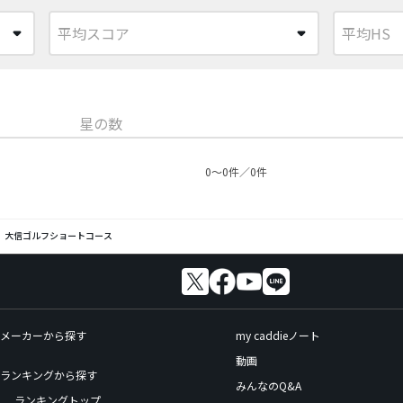
星の数
0〜0件／0件
大信ゴルフショートコース
メーカーから探す
my caddieノート
動画
ランキングから探す
みんなのQ&A
ランキングトップ