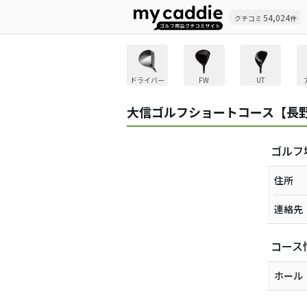
54,024
クチコミ
件
ドライバー
FW
UT
大信ゴルフショートコース【長
ゴルフ
住所
連絡先
コース
ホール