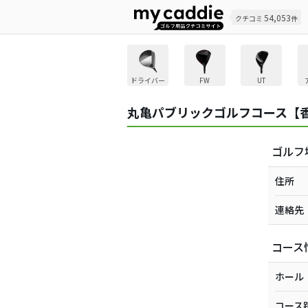
54,053
クチコミ
件
ドライバー
FW
UT
丸亀パブリックゴルフコース【
ゴルフ
住所
連絡先
コース
ホール
コース