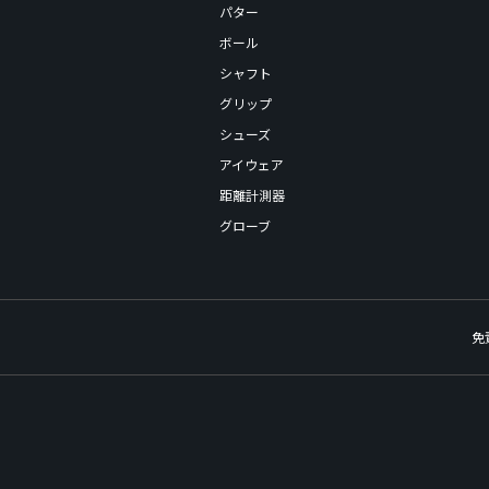
パター
ボール
シャフト
グリップ
シューズ
アイウェア
距離計測器
グローブ
免