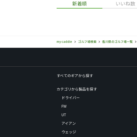
新着順
いいね数
my caddie
ゴルフ場検索
香川県のゴルフ場一覧
すべてのギアから探す
カテゴリから製品を探す
ドライバー
FW
UT
アイアン
ウェッジ