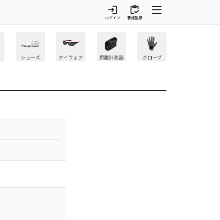
login
inventory
ログイン
新規登録
シューズ
アイウェア
距離計測器
グローブ