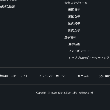
大会スケジュール
新製品情報
米国男子
米国女子
国内男子
国内女子
選手情報
選手名鑑
フォトギャラリー
トッププロのギアセッティング
責事項・コピーライト
プライバシーポリシー
利用規約
会社案
Copyright © International Sports Marketing,co.ltd