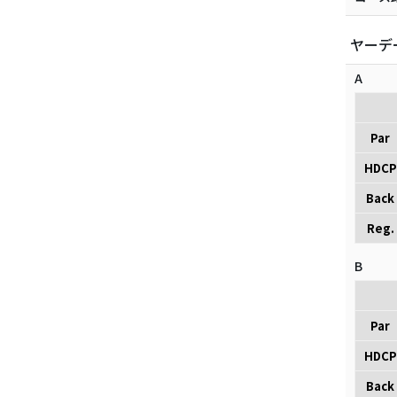
ヤーデ
A
Par
HDCP
Back
Reg.
B
Par
HDCP
Back