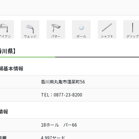
アイアン
ウェッジ
パター
ボール
シャフト
グリップ
香川県】
場基本情報
香川県丸亀市蓬莱町56
TEL：0877-23-8200
情報
18ホール パー66
距離
4,997ヤード